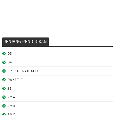
JENJANG PENDIDIKAN
D3
D4
FRESHGRADUATE
PAKET C
S1
SMA
SMK
SMP