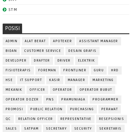
STM
POSISI
ADMIN
ALAT BERAT
APOTEKER
ASSISTANT MANAGER
BIDAN
CUSTOMER SERVICE
DESAIN GRAFIS
DEVELOPER
DRAFTER
DRIVER
ELEKTRIK
FISIOTERAPIS
FOREMAN
FRONTLINER
GURU
HRD
HSE
IT SUPPORT
KASIR
MANAGER
MARKETING
MEKANIK
OFFICER
OPERATOR
OPERATOR BUBUT
OPERATOR DOZER
PNS
PRAMUNIAGA
PROGRAMMER
PROMOSI
PUBLIC RELATION
PURCHASING
PERAWAT
QC
RELATION OFFICER
REPRESENTATIVE
RESEPSIONIS
SALES
SATPAM
SECRETARY
SECURITY
SEKRETARIS