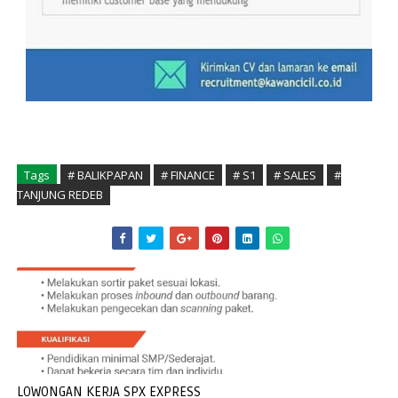
Tags
# BALIKPAPAN
# FINANCE
# S1
# SALES
#
TANJUNG REDEB
LOWONGAN KERJA SPX EXPRESS