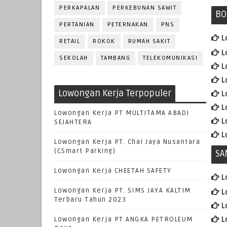
PERKAPALAN
PERKEBUNAN SAWIT
BO
PERTANIAN
PETERNAKAN
PNS
L
RETAIL
ROKOK
RUMAH SAKIT
L
SEKOLAH
TAMBANG
TELEKOMUNIKASI
L
L
Lowongan Kerja Terpopuler
L
L
Lowongan Kerja PT MULTITAMA ABADI
L
SEJAHTERA
L
Lowongan Kerja PT. Chai Jaya Nusantara
(CSmart Parking)
SA
Lowongan Kerja CHEETAH SAFETY
L
Lowongan Kerja PT. SIMS JAYA KALTIM
L
Terbaru Tahun 2023
L
L
Lowongan Kerja PT ANGKA PETROLEUM