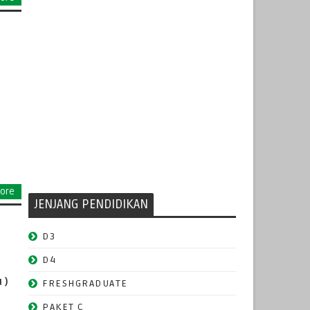
ore
JENJANG PENDIDIKAN
D3
D4
 )
FRESHGRADUATE
PAKET C