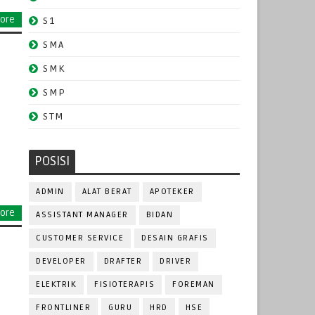
ore
S1
SMA
SMK
SMP
STM
POSISI
ADMIN
ALAT BERAT
APOTEKER
ore
ASSISTANT MANAGER
BIDAN
CUSTOMER SERVICE
DESAIN GRAFIS
DEVELOPER
DRAFTER
DRIVER
ELEKTRIK
FISIOTERAPIS
FOREMAN
FRONTLINER
GURU
HRD
HSE