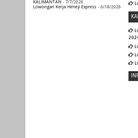
KALIMANTAN
- 7/7/2026
L
Lowongan Kerja Himeji Express
- 6/18/2026
KA
L
202
L
L
L
IN