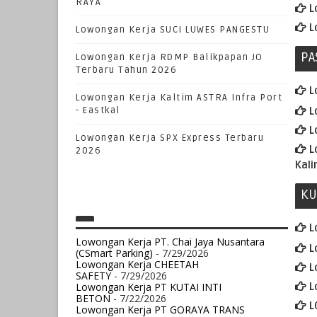
RAYA
L
L
Lowongan Kerja SUCI LUWES PANGESTU
PA
Lowongan Kerja RDMP Balikpapan JO
Terbaru Tahun 2026
L
Lowongan Kerja Kaltim ASTRA Infra Port
- Eastkal
L
L
Lowongan Kerja SPX Express Terbaru
L
2026
Kal
KU
L
Lowongan Kerja PT. Chai Jaya Nusantara
L
(CSmart Parking)
- 7/29/2026
Lowongan Kerja CHEETAH
L
SAFETY
- 7/29/2026
Lowongan Kerja PT KUTAI INTI
L
BETON
- 7/22/2026
L
Lowongan Kerja PT GORAYA TRANS