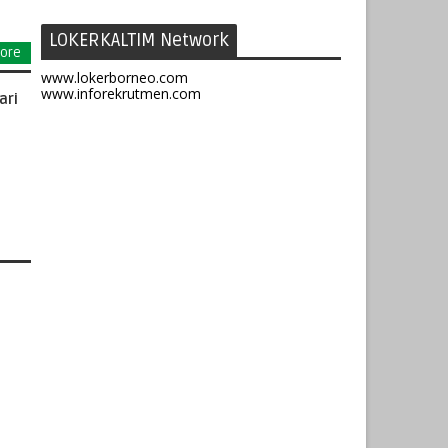
LOKERKALTIM Network
ore
www.lokerborneo.com
www.inforekrutmen.com
ari