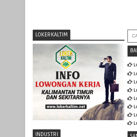
LOKERKALTIM
BA
L
L
L
L
L
L
L
L
INDUSTRI
SA