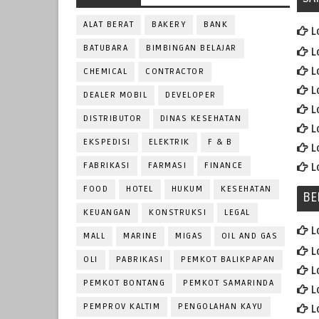
ALAT BERAT
BAKERY
BANK
L
BATUBARA
BIMBINGAN BELAJAR
L
L
CHEMICAL
CONTRACTOR
L
DEALER MOBIL
DEVELOPER
L
DISTRIBUTOR
DINAS KESEHATAN
L
EKSPEDISI
ELEKTRIK
F & B
L
FABRIKASI
FARMASI
FINANCE
L
FOOD
HOTEL
HUKUM
KESEHATAN
BE
KEUANGAN
KONSTRUKSI
LEGAL
L
MALL
MARINE
MIGAS
OIL AND GAS
L
OLI
PABRIKASI
PEMKOT BALIKPAPAN
L
PEMKOT BONTANG
PEMKOT SAMARINDA
L
PEMPROV KALTIM
PENGOLAHAN KAYU
L