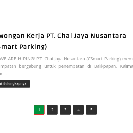
wongan Kerja PT. Chai Jaya Nusantara
Smart Parking)
E ARE HIRING! PT. Chai Jaya Nusantara (CSmart Parking) me
empatan bergabung untuk penempatan di Balikpapan, Kalima
. ...
at Selengkapnya
1
2
3
4
5