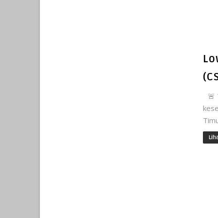
Lo
(C
🚨 W
kes
Timur
Lih