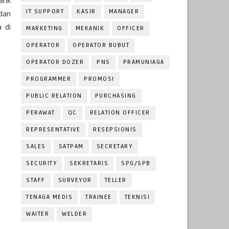
ank
IT SUPPORT
KASIR
MANAGER
 dan
 di
MARKETING
MEKANIK
OFFICER
OPERATOR
OPERATOR BUBUT
OPERATOR DOZER
PNS
PRAMUNIAGA
PROGRAMMER
PROMOSI
PUBLIC RELATION
PURCHASING
PERAWAT
QC
RELATION OFFICER
REPRESENTATIVE
RESEPSIONIS
SALES
SATPAM
SECRETARY
SECURITY
SEKRETARIS
SPG/SPB
STAFF
SURVEYOR
TELLER
TENAGA MEDIS
TRAINEE
TEKNISI
WAITER
WELDER