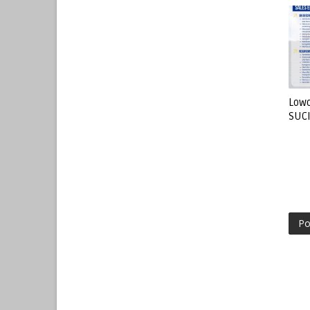
Lowo
SUC
Po