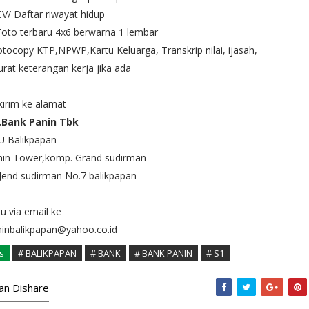
CV/ Daftar riwayat hidup
Foto terbaru 4x6 berwarna 1 lembar
otocopy KTP,NPWP,Kartu Keluarga, Transkrip nilai, ijasah,
urat keterangan kerja jika ada
kirim ke alamat
.Bank Panin Tbk
U Balikpapan
nin Tower,komp. Grand sudirman
 Jend sudirman No.7 balikpapan
u via email ke
ninbalikpapan@yahoo.co.id
s
# BALIKPAPAN
# BANK
# BANK PANIN
# S1
kan Dishare