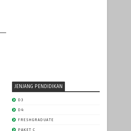
JENJANG PENDIDIKAN
D3
D4
FRESHGRADUATE
PAKET C