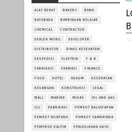
Ho
L
ALAT BERAT
BAKERY
BANK
BATUBARA
BIMBINGAN BELAJAR
B
CHEMICAL
CONTRACTOR
DEALER MOBIL
DEVELOPER
DISTRIBUTOR
DINAS KESEHATAN
EKSPEDISI
ELEKTRIK
F & B
FABRIKASI
FARMASI
FINANCE
FOOD
HOTEL
HUKUM
KESEHATAN
KEUANGAN
KONSTRUKSI
LEGAL
MALL
MARINE
MIGAS
OIL AND GAS
OLI
PABRIKASI
PEMKOT BALIKPAPAN
PEMKOT BONTANG
PEMKOT SAMARINDA
PEMPROV KALTIM
PENGOLAHAN KAYU