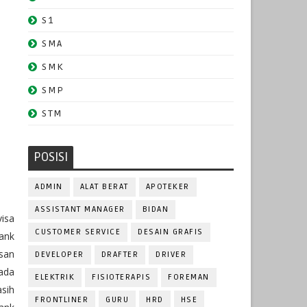
S1
SMA
SMK
SMP
STM
POSISI
ADMIN
ALAT BERAT
APOTEKER
ASSISTANT MANAGER
BIDAN
visa
CUSTOMER SERVICE
DESAIN GRAFIS
ank
usan
DEVELOPER
DRAFTER
DRIVER
ada
ELEKTRIK
FISIOTERAPIS
FOREMAN
sih
FRONTLINER
GURU
HRD
HSE