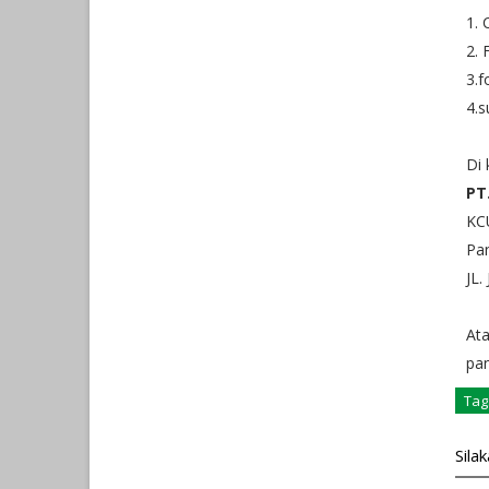
1. 
2. 
3.f
4.s
Di 
PT
KC
Pa
JL.
Ata
pa
Tag
Sila