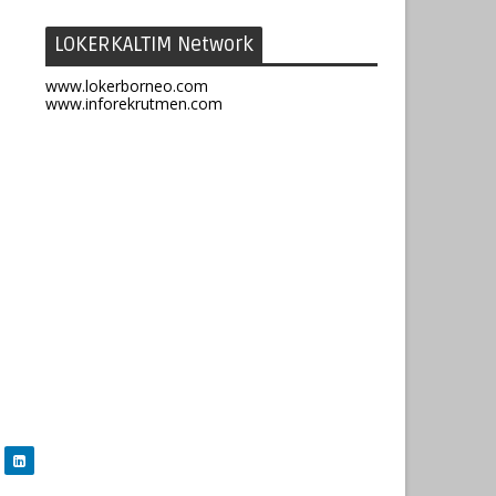
LOKERKALTIM Network
www.lokerborneo.com
www.inforekrutmen.com