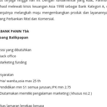
us terjaga hingga hari ini. Dengan fundamental yang kuat, PaninB
hasil melewati krisis keuangan Asia 1998 sebagai Bank Kategori A,
lanjutnya melangkah maju mengembangkan produk dan layanannya
ang Perbankan Ritel dan Komersial.
.BANK PANIN Tbk
bang Balikpapan
isi yang dibutuhkan
Back office
Marketing funding
rsyaratan
Pria/ wanita,usia max 25 th
Pendidikan min S1 semua jurusan,IPK min 2.75
Diutamakan memiliki pengalaman marketing ( khusus no.2 )
rkas lamaran lengkap berupa