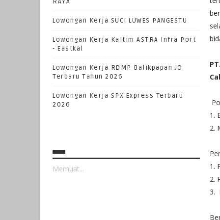
ter
RAYA
ber
Lowongan Kerja SUCI LUWES PANGESTU
se
bid
Lowongan Kerja Kaltim ASTRA Infra Port
- Eastkal
PT
Lowongan Kerja RDMP Balikpapan JO
Ca
Terbaru Tahun 2026
Lowongan Kerja SPX Express Terbaru
Pos
2026
1. 
2. 
Pe
1. 
Memuat...
2. 
3. 
Be