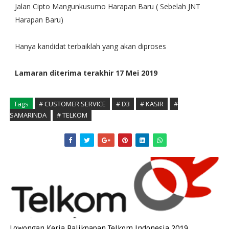
Jalan Cipto Mangunkusumo Harapan Baru ( Sebelah JNT
Harapan Baru)
Hanya kandidat terbaiklah yang akan diproses
Lamaran diterima terakhir 17 Mei 2019
Tags
# CUSTOMER SERVICE
# D3
# KASIR
#
SAMARINDA
# TELKOM
Lowongan Kerja Balikpapan Telkom Indonesia 2019