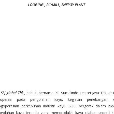
LOGGING , PLYMILL, ENERGY PLANT
 SLJ global Tbk
., dahulu bernama PT. Sumalindo Lestari Jaya Tbk. (SU
roperasi pada pengolahan kayu, kegiatan penebangan, 
ngoperasian perkebunan industri kayu. SULI bergerak dalam bid
ngolahan kayu terpadu yang memproduksi kayu olahan seperti k