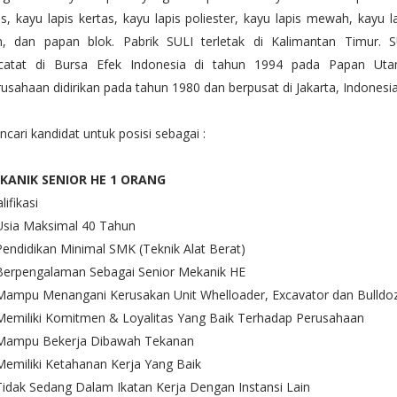
is, kayu lapis kertas, kayu lapis poliester, kayu lapis mewah, kayu l
lm, dan papan blok. Pabrik SULI terletak di Kalimantan Timur. S
rcatat di Bursa Efek Indonesia di tahun 1994 pada Papan Uta
usahaan didirikan pada tahun 1980 dan berpusat di Jakarta, Indonesia
cari kandidat untuk posisi sebagai :
KANIK SENIOR HE 1 ORANG
lifikasi
Usia Maksimal 40 Tahun
Pendidikan Minimal SMK (Teknik Alat Berat)
 Berpengalaman Sebagai Senior Mekanik HE
 Mampu Menangani Kerusakan Unit Whelloader, Excavator dan Bulldo
Memiliki Komitmen & Loyalitas Yang Baik Terhadap Perusahaan
 Mampu Bekerja Dibawah Tekanan
Memiliki Ketahanan Kerja Yang Baik
Tidak Sedang Dalam Ikatan Kerja Dengan Instansi Lain