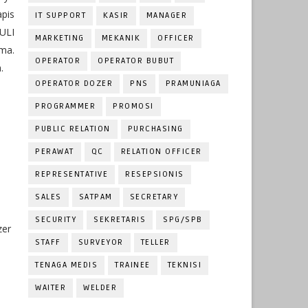
apis
IT SUPPORT
KASIR
MANAGER
ULI
MARKETING
MEKANIK
OFFICER
ma.
OPERATOR
OPERATOR BUBUT
.
OPERATOR DOZER
PNS
PRAMUNIAGA
PROGRAMMER
PROMOSI
PUBLIC RELATION
PURCHASING
PERAWAT
QC
RELATION OFFICER
REPRESENTATIVE
RESEPSIONIS
SALES
SATPAM
SECRETARY
SECURITY
SEKRETARIS
SPG/SPB
zer
STAFF
SURVEYOR
TELLER
TENAGA MEDIS
TRAINEE
TEKNISI
WAITER
WELDER