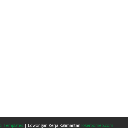
i Templates
| Lowongan Kerja Kalimantan
lokerborneo.com