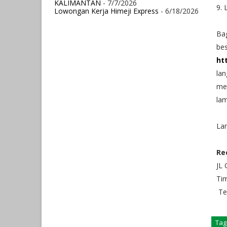
KALIMANTAN
- 7/7/2026
9.
Lowongan Kerja Himeji Express
- 6/18/2026
Bag
bes
ht
lan
me
lam
Lam
Re
JL
Tim
Tel
Tag