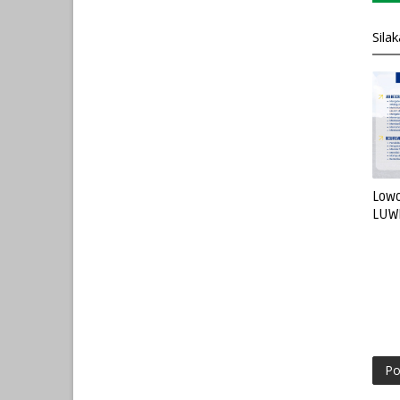
Sila
Lowo
LUW
Po