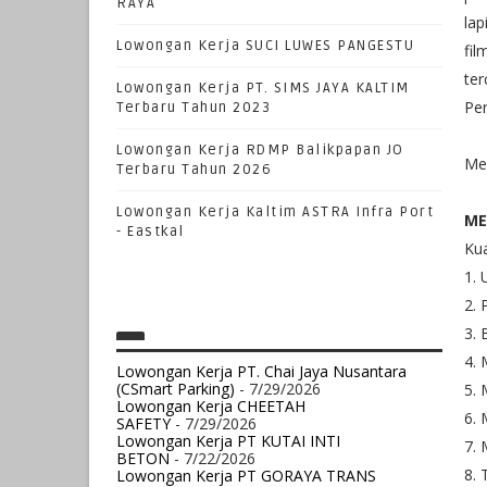
RAYA
lap
Lowongan Kerja SUCI LUWES PANGESTU
fi
te
Lowongan Kerja PT. SIMS JAYA KALTIM
Per
Terbaru Tahun 2023
Lowongan Kerja RDMP Balikpapan JO
Men
Terbaru Tahun 2026
Lowongan Kerja Kaltim ASTRA Infra Port
ME
- Eastkal
Kua
1. 
2. 
3.
4.
Lowongan Kerja PT. Chai Jaya Nusantara
(CSmart Parking)
- 7/29/2026
5. 
Lowongan Kerja CHEETAH
6.
SAFETY
- 7/29/2026
Lowongan Kerja PT KUTAI INTI
7. 
BETON
- 7/22/2026
8. 
Lowongan Kerja PT GORAYA TRANS