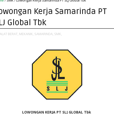
me
/
SMK
/
Lowongan Kerja Samarinda PT SLJ Global Tbk
owongan Kerja Samarinda PT
LJ Global Tbk
ALAT BERAT,
MEKANIK,
SAMARINDA,
SMK,
L
OWONGAN KERJA PT SLJ GLOBAL Tbk