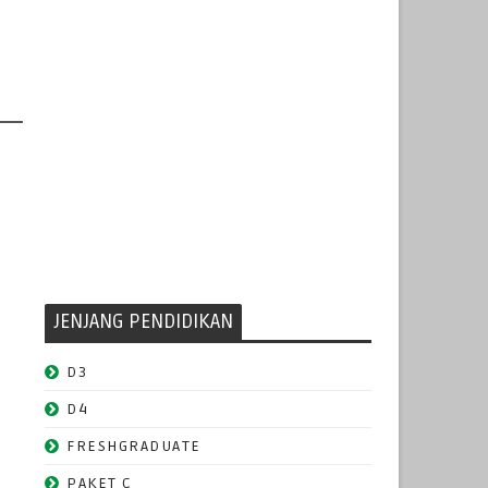
JENJANG PENDIDIKAN
D3
D4
FRESHGRADUATE
PAKET C