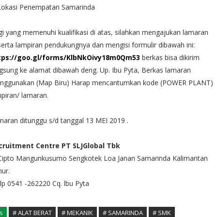
 Lokasi Penempatan Samarinda
i yang memenuhi kualifikasi di atas, silahkan mengajukan lamaran
erta lampiran pendukungnya dan mengisi formulir dibawah ini:
tps://goo.gl/forms/KlbNkOivy18m0Qm53
berkas bisa dikirim
gsung ke alamat dibawah deng. Up. Ibu Pyta, Berkas lamaran
nggunakan (Map Biru) Harap mencantumkan kode (POWER PLANT)
piran/ lamaran.
aran ditunggu s/d tanggal 13 MEI 2019 .
cruitment Centre PT SLJGlobal Tbk
 Cipto Mangunkusumo Sengkotek Loa Janan Samarinda Kalimantan
ur.
p 0541 -262220 Cq. lbu Pyta
s
# ALAT BERAT
# MEKANIK
# SAMARINDA
# SMK