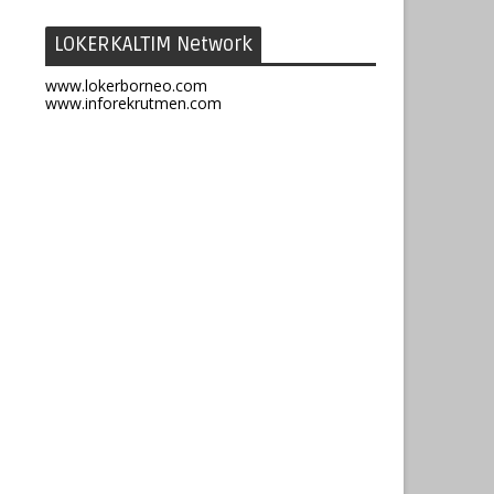
LOKERKALTIM Network
www.lokerborneo.com
www.inforekrutmen.com