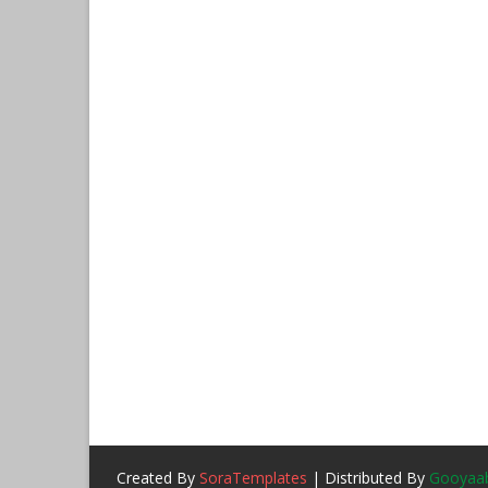
Created By
SoraTemplates
| Distributed By
Gooyaab