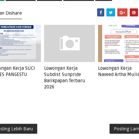
kan Dishare
ngan Kerja SUCI
Lowongan Kerja
Lowongan Kerja
ES PANGESTU
Subdist Sunpride
Naveed Artha Muli
Balikpapan Terbaru
2026
sting Lebih Baru
Posting La