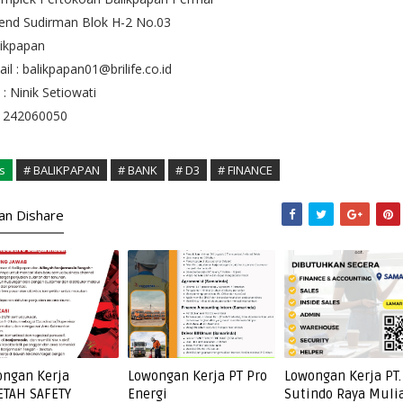
 Jend Sudirman Blok H-2 No.03
likpapan
il : balikpapan01@brilife.co.id
 : Ninik Setiowati
1242060050
s
# BALIKPAPAN
# BANK
# D3
# FINANCE
kan Dishare
ngan Kerja
Lowongan Kerja PT Pro
Lowongan Kerja PT.
ETAH SAFETY
Energi
Sutindo Raya Muli