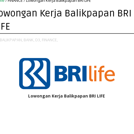
me
/
FINANCE
/
Lowongan Kerja Balikpapan BRI LIFE
owongan Kerja Balikpapan BRI
IFE
BALIKPAPAN,
BANK,
D3,
FINANCE,
Lowongan Kerja Balikpapan BRI LIFE