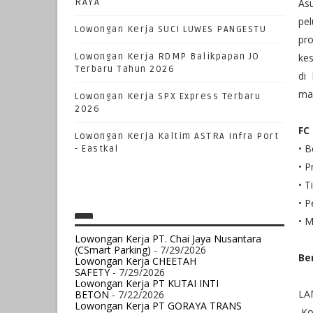
RAYA
As
pel
Lowongan Kerja SUCI LUWES PANGESTU
pr
Lowongan Kerja RDMP Balikpapan JO
ke
Terbaru Tahun 2026
di
mas
Lowongan Kerja SPX Express Terbaru
2026
FC
Lowongan Kerja Kaltim ASTRA Infra Port
• 
- Eastkal
• P
• T
• P
• M
Lowongan Kerja PT. Chai Jaya Nusantara
(CSmart Parking)
- 7/29/2026
Be
Lowongan Kerja CHEETAH
SAFETY
- 7/29/2026
Lowongan Kerja PT KUTAI INTI
LA
BETON
- 7/22/2026
Lowongan Kerja PT GORAYA TRANS
Ko