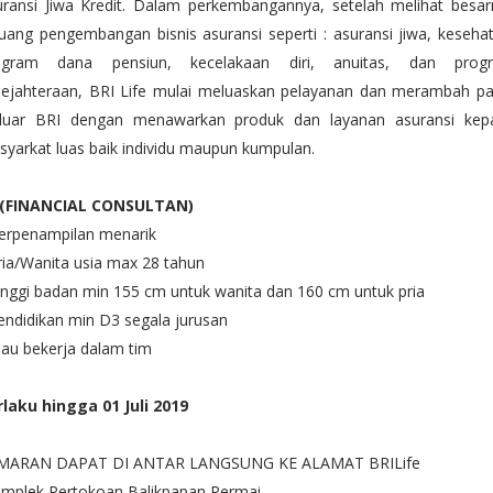
uransi Jiwa Kredit. Dalam perkembangannya, setelah melihat besar
uang pengembangan bisnis asuransi seperti : asuransi jiwa, keseha
ogram dana pensiun, kecelakaan diri, anuitas, dan prog
sejahteraan, BRI Life mulai meluaskan pelayanan dan merambah pa
 luar BRI dengan menawarkan produk dan layanan asuransi kep
yarkat luas baik individu maupun kumpulan.
 (FINANCIAL CONSULTAN)
Berpenampilan menarik
ria/Wanita usia max 28 tahun
inggi badan min 155 cm untuk wanita dan 160 cm untuk pria
endidikan min D3 segala jurusan
au bekerja dalam tim
rlaku hingga 01 Juli 2019
MARAN DAPAT DI ANTAR LANGSUNG KE ALAMAT BRILife
mplek Pertokoan Balikpapan Permai