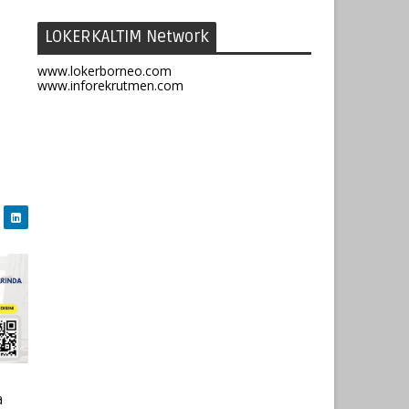
LOKERKALTIM Network
www.lokerborneo.com
www.inforekrutmen.com
a