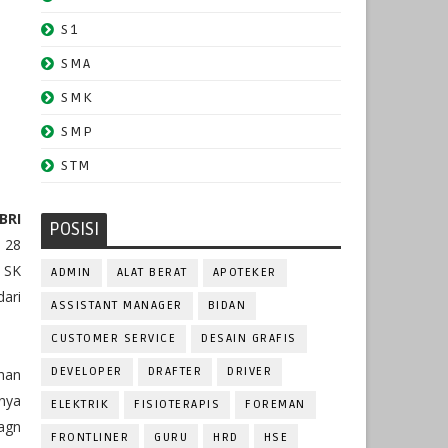
S1
SMA
SMK
SMP
STM
BRI
POSISI
 28
n SK
ADMIN
ALAT BERAT
APOTEKER
ari
ASSISTANT MANAGER
BIDAN
CUSTOMER SERVICE
DESAIN GRAFIS
DEVELOPER
DRAFTER
DRIVER
han
nya
ELEKTRIK
FISIOTERAPIS
FOREMAN
agn
FRONTLINER
GURU
HRD
HSE