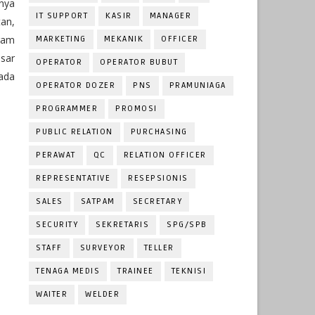
nya
IT SUPPORT
KASIR
MANAGER
tan,
ram
MARKETING
MEKANIK
OFFICER
sar
OPERATOR
OPERATOR BUBUT
ada
OPERATOR DOZER
PNS
PRAMUNIAGA
PROGRAMMER
PROMOSI
PUBLIC RELATION
PURCHASING
PERAWAT
QC
RELATION OFFICER
REPRESENTATIVE
RESEPSIONIS
SALES
SATPAM
SECRETARY
SECURITY
SEKRETARIS
SPG/SPB
STAFF
SURVEYOR
TELLER
TENAGA MEDIS
TRAINEE
TEKNISI
WAITER
WELDER