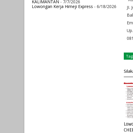
KALIMANTAN
- 7/7/2026
Lowongan Kerja Himeji Express
- 6/18/2026
JI.
Ba
Ema
Up.
08
Tag
Sila
Lowo
CHE