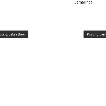
Samarinda
sting Lebih Baru
Posting La