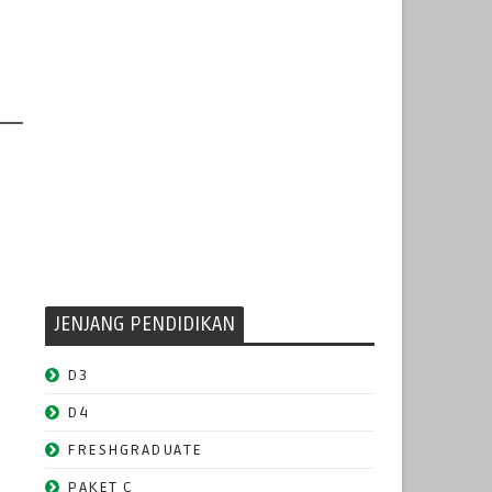
JENJANG PENDIDIKAN
D3
D4
FRESHGRADUATE
PAKET C