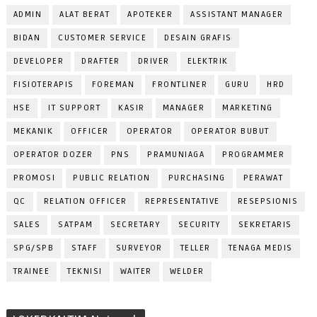
ADMIN
ALAT BERAT
APOTEKER
ASSISTANT MANAGER
BIDAN
CUSTOMER SERVICE
DESAIN GRAFIS
DEVELOPER
DRAFTER
DRIVER
ELEKTRIK
FISIOTERAPIS
FOREMAN
FRONTLINER
GURU
HRD
HSE
IT SUPPORT
KASIR
MANAGER
MARKETING
MEKANIK
OFFICER
OPERATOR
OPERATOR BUBUT
OPERATOR DOZER
PNS
PRAMUNIAGA
PROGRAMMER
PROMOSI
PUBLIC RELATION
PURCHASING
PERAWAT
QC
RELATION OFFICER
REPRESENTATIVE
RESEPSIONIS
SALES
SATPAM
SECRETARY
SECURITY
SEKRETARIS
SPG/SPB
STAFF
SURVEYOR
TELLER
TENAGA MEDIS
TRAINEE
TEKNISI
WAITER
WELDER