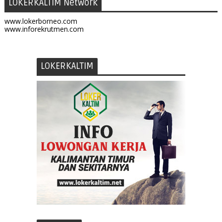
LOKERKALTIM Network
www.lokerborneo.com
www.inforekrutmen.com
LOKERKALTIM