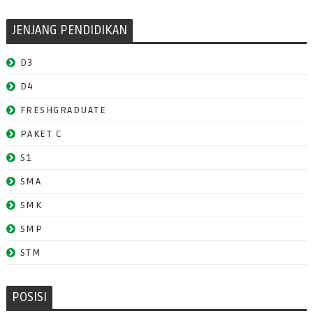
JENJANG PENDIDIKAN
D3
D4
FRESHGRADUATE
PAKET C
S1
SMA
SMK
SMP
STM
POSISI