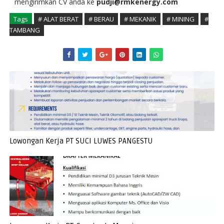
mengirimkan CV anda ke
pudji@rmkenergy.com
Tags
# ALAT BERAT
# BERAU
# MEKANIK
# MINING
#
TAMBANG
Lowongan Kerja PT SUCI LUWES PANGESTU