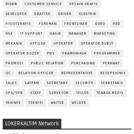
BIDAN
CUSTOMER SERVICE
DESAIN GRAFIS
DEVELOPER
DRAFTER
DRIVER
ELEKTRIK
FISIOTERAPIS
FOREMAN
FRONTLINER
GURU
HRD
HSE
IT SUPPORT
KASIR
MANAGER
MARKETING
MEKANIK
OFFICER
OPERATOR
OPERATOR BUBUT
OPERATOR DOZER
PNS
PRAMUNIAGA
PROGRAMMER
PROMOSI
PUBLIC RELATION
PURCHASING
PERAWAT
QC
RELATION OFFICER
REPRESENTATIVE
RESEPSIONIS
SALES
SATPAM
SECRETARY
SECURITY
SEKRETARIS
SPG/SPB
STAFF
SURVEYOR
TELLER
TENAGA MEDIS
TRAINEE
TEKNISI
WAITER
WELDER
LOKERKALTIM Network