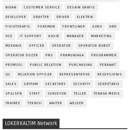
BIDAN
CUSTOMER SERVICE
DESAIN GRAFIS
DEVELOPER
DRAFTER
DRIVER
ELEKTRIK
FISIOTERAPIS
FOREMAN
FRONTLINER
GURU
HRD
HSE
IT SUPPORT
KASIR
MANAGER
MARKETING
MEKANIK
OFFICER
OPERATOR
OPERATOR BUBUT
OPERATOR DOZER
PNS
PRAMUNIAGA
PROGRAMMER
PROMOSI
PUBLIC RELATION
PURCHASING
PERAWAT
QC
RELATION OFFICER
REPRESENTATIVE
RESEPSIONIS
SALES
SATPAM
SECRETARY
SECURITY
SEKRETARIS
SPG/SPB
STAFF
SURVEYOR
TELLER
TENAGA MEDIS
TRAINEE
TEKNISI
WAITER
WELDER
LOKERKALTIM Network