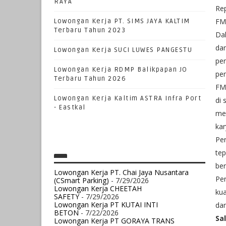
RAYA
Rep
FMM
Lowongan Kerja PT. SIMS JAYA KALTIM
Terbaru Tahun 2023
Dal
da
Lowongan Kerja SUCI LUWES PANGESTU
pe
Lowongan Kerja RDMP Balikpapan JO
pem
Terbaru Tahun 2026
FM
Lowongan Kerja Kaltim ASTRA Infra Port
di 
- Eastkal
men
ka
Pe
te
ber
Lowongan Kerja PT. Chai Jaya Nusantara
Pe
(CSmart Parking)
- 7/29/2026
Lowongan Kerja CHEETAH
kua
SAFETY
- 7/29/2026
Lowongan Kerja PT KUTAI INTI
da
BETON
- 7/22/2026
Sa
Lowongan Kerja PT GORAYA TRANS