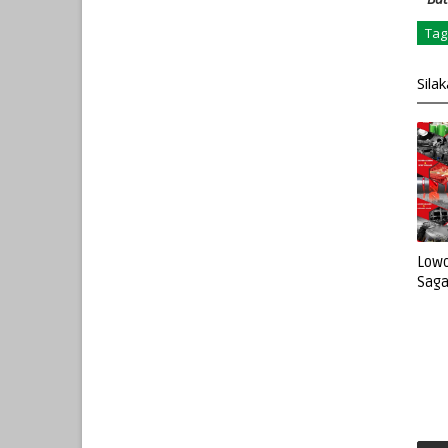
Tag
Sila
Lowo
Saga