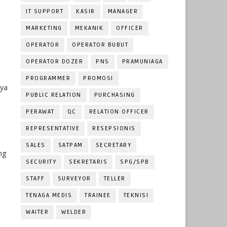
IT SUPPORT
KASIR
MANAGER
MARKETING
MEKANIK
OFFICER
,
OPERATOR
OPERATOR BUBUT
OPERATOR DOZER
PNS
PRAMUNIAGA
PROGRAMMER
PROMOSI
nya
PUBLIC RELATION
PURCHASING
PERAWAT
QC
RELATION OFFICER
REPRESENTATIVE
RESEPSIONIS
SALES
SATPAM
SECRETARY
ng
SECURITY
SEKRETARIS
SPG/SPB
STAFF
SURVEYOR
TELLER
TENAGA MEDIS
TRAINEE
TEKNISI
WAITER
WELDER