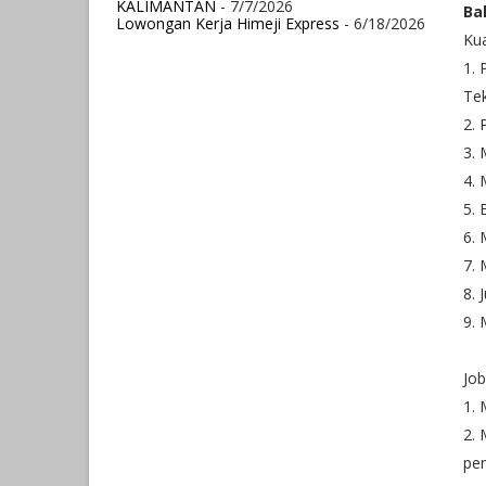
KALIMANTAN
- 7/7/2026
Ba
Lowongan Kerja Himeji Express
- 6/18/2026
Kua
1. 
Tek
2. 
3. 
4. 
5. 
6.
7. 
8. 
9. 
Job
1.
2. 
pe