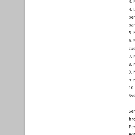
3.
4. 
pem
pam
5.
6. 
cu
7. 
8. 
9.
mem
10.
Sys
Sen
hr
Pe
Bat