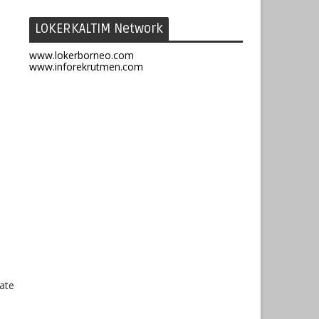
LOKERKALTIM Network
www.lokerborneo.com
www.inforekrutmen.com
ate