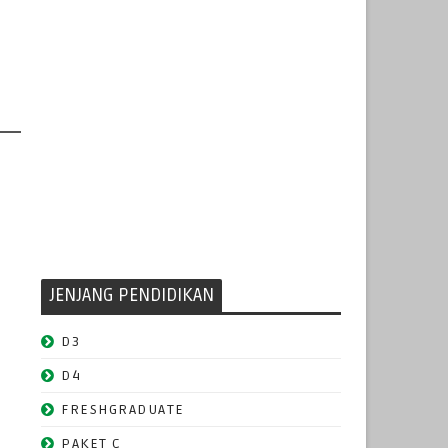
JENJANG PENDIDIKAN
D3
D4
FRESHGRADUATE
PAKET C