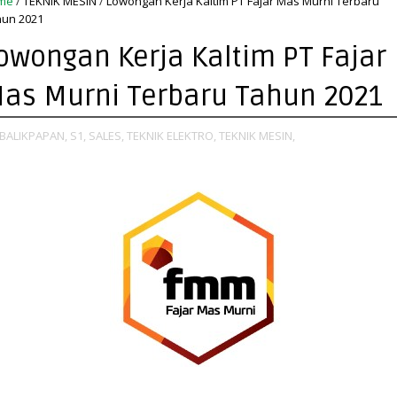
me
/
TEKNIK MESIN
/
Lowongan Kerja Kaltim PT Fajar Mas Murni Terbaru
un 2021
owongan Kerja Kaltim PT Fajar
as Murni Terbaru Tahun 2021
BALIKPAPAN,
S1,
SALES,
TEKNIK ELEKTRO,
TEKNIK MESIN,