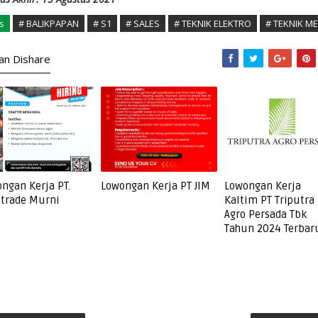
s
# BALIKPAPAN
# S1
# SALES
# TEKNIK ELEKTRO
# TEKNIK ME
kan Dishare
ngan Kerja PT.
Lowongan Kerja PT JIM
Lowongan Kerja
trade Murni
Kaltim PT Triputra
Agro Persada Tbk
Tahun 2024 Terbar