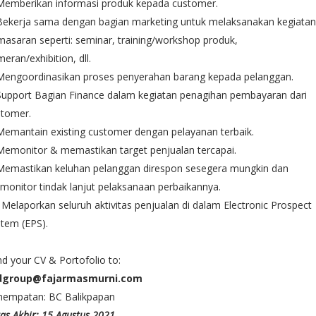
 Memberikan informasi produk kepada customer.
Bekerja sama dengan bagian marketing untuk melaksanakan kegiatan
asaran seperti: seminar, training/workshop produk,
eran/exhibition, dll.
 Mengoordinasikan proses penyerahan barang kepada pelanggan.
Support Bagian Finance dalam kegiatan penagihan pembayaran dari
stomer.
Memantain existing customer dengan pelayanan terbaik.
Memonitor & memastikan target penjualan tercapai.
 Memastikan keluhan pelanggan direspon sesegera mungkin dan
onitor tindak lanjut pelaksanaan perbaikannya.
 Melaporkan seluruh aktivitas penjualan di dalam Electronic Prospect
tem (EPS).
d your CV & Portofolio to:
dgroup@fajarmasmurni.com
nempatan: BC Balikpapan
as Akhir: 15 Agustus 2021