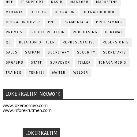
HSE
IT SUPPORT
KASIR
MANAGER
MARKETING
MEKANIK
OFFICER
OPERATOR
OPERATOR BUBUT
OPERATOR DOZER
PNS
PRAMUNIAGA
PROGRAMMER
PROMOSI
PUBLIC RELATION
PURCHASING
PERAWAT
QC
RELATION OFFICER
REPRESENTATIVE
RESEPSIONIS
SALES
SATPAM
SECRETARY
SECURITY
SEKRETARIS
SPG/SPB
STAFF
SURVEYOR
TELLER
TENAGA MEDIS
TRAINEE
TEKNISI
WAITER
WELDER
LOKERKALTIM Network
www.lokerborneo.com
www.inforekrutmen.com
LOKERKALTIM