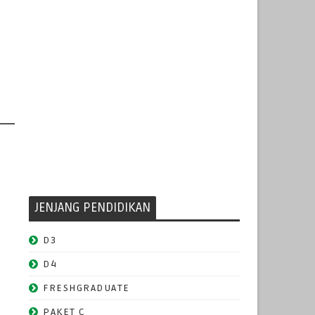
JENJANG PENDIDIKAN
D3
D4
FRESHGRADUATE
PAKET C