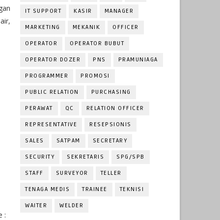
ngan
IT SUPPORT
KASIR
MANAGER
air,
MARKETING
MEKANIK
OFFICER
OPERATOR
OPERATOR BUBUT
OPERATOR DOZER
PNS
PRAMUNIAGA
PROGRAMMER
PROMOSI
PUBLIC RELATION
PURCHASING
PERAWAT
QC
RELATION OFFICER
REPRESENTATIVE
RESEPSIONIS
SALES
SATPAM
SECRETARY
SECURITY
SEKRETARIS
SPG/SPB
STAFF
SURVEYOR
TELLER
TENAGA MEDIS
TRAINEE
TEKNISI
WAITER
WELDER
 :