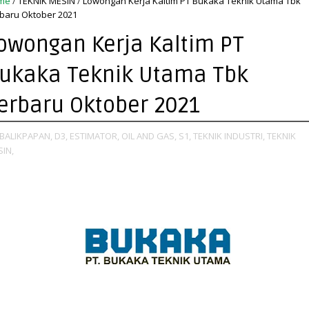
me
/
TEKNIK MESIN
/
Lowongan Kerja Kaltim PT Bukaka Teknik Utama Tbk
baru Oktober 2021
owongan Kerja Kaltim PT
ukaka Teknik Utama Tbk
erbaru Oktober 2021
BALIKPAPAN,
D3,
ESTIMATOR,
OIL AND GAS,
S1,
TEKNIK INDUSTRI,
TEKNIK
IN,