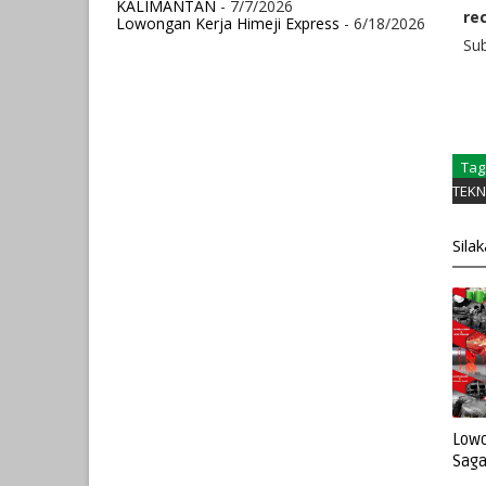
KALIMANTAN
- 7/7/2026
re
Lowongan Kerja Himeji Express
- 6/18/2026
Su
Tag
TEKN
Sila
Lowo
Saga