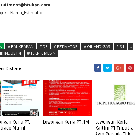
cruitment@btubpn.com
bjek : Nama_Estimator
s
# BALIKPAPAN
# D3
# ESTIMATOR
# OIL AND GAS
# S1
#
IK INDUSTRI
# TEKNIK MESIN
kan Dishare
ngan Kerja PT.
Lowongan Kerja PT JIM
Lowongan Kerja
trade Murni
Kaltim PT Triputra
Agro Persada Tbk