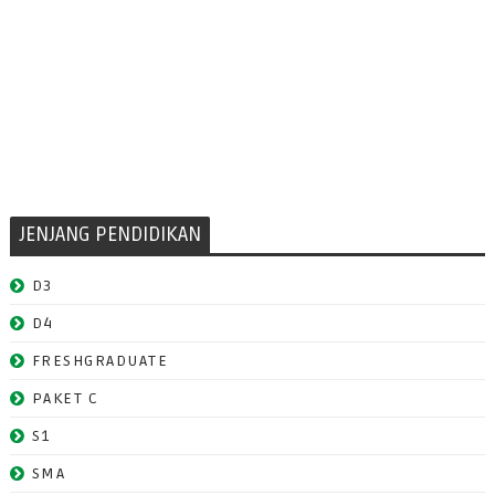
JENJANG PENDIDIKAN
D3
D4
FRESHGRADUATE
PAKET C
S1
SMA