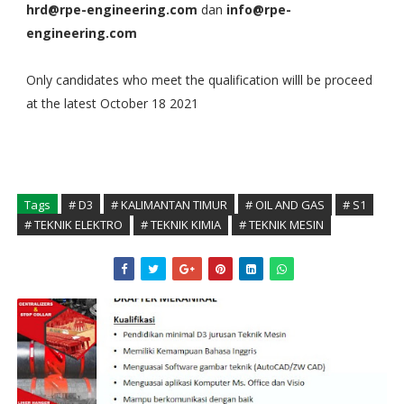
hrd@rpe-engineering.com
dan
info@rpe-
engineering.com
Only candidates who meet the qualification willl be proceed
at the latest October 18 2021
Tags
# D3
# KALIMANTAN TIMUR
# OIL AND GAS
# S1
# TEKNIK ELEKTRO
# TEKNIK KIMIA
# TEKNIK MESIN