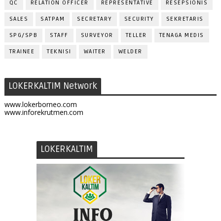
QC
RELATION OFFICER
REPRESENTATIVE
RESEPSIONIS
SALES
SATPAM
SECRETARY
SECURITY
SEKRETARIS
SPG/SPB
STAFF
SURVEYOR
TELLER
TENAGA MEDIS
TRAINEE
TEKNISI
WAITER
WELDER
LOKERKALTIM Network
www.lokerborneo.com
www.inforekrutmen.com
LOKERKALTIM