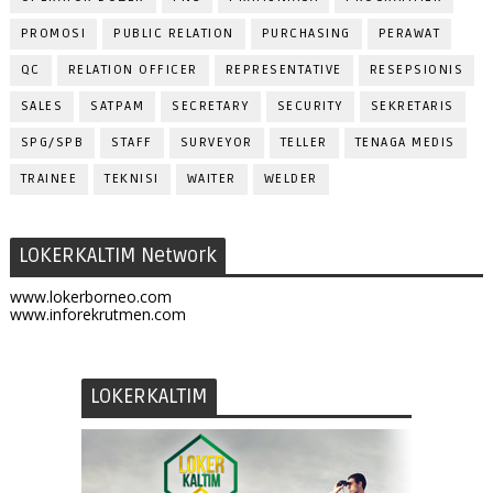
PROMOSI
PUBLIC RELATION
PURCHASING
PERAWAT
QC
RELATION OFFICER
REPRESENTATIVE
RESEPSIONIS
SALES
SATPAM
SECRETARY
SECURITY
SEKRETARIS
SPG/SPB
STAFF
SURVEYOR
TELLER
TENAGA MEDIS
TRAINEE
TEKNISI
WAITER
WELDER
LOKERKALTIM Network
www.lokerborneo.com
www.inforekrutmen.com
LOKERKALTIM