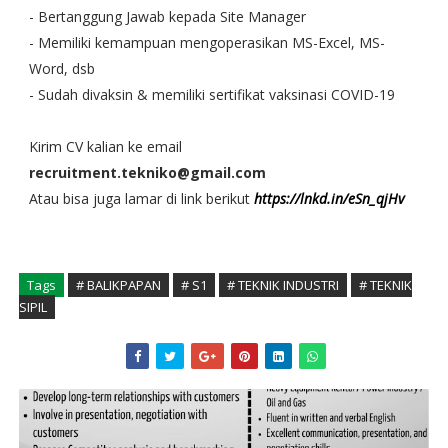
- Bertanggung Jawab kepada Site Manager
- Memiliki kemampuan mengoperasikan MS-Excel, MS-
Word, dsb
- Sudah divaksin & memiliki sertifikat vaksinasi COVID-19
Kirim CV kalian ke email
recruitment.tekniko@gmail.com
Atau bisa juga lamar di link berikut
https://lnkd.in/eSn_qjHv
Tags
# BALIKPAPAN
# S1
# TEKNIK INDUSTRI
# TEKNIK
SIPIL