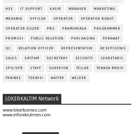
HSE
IT SUPPORT
KASIR
MANAGER
MARKETING
MEKANIK
OFFICER
OPERATOR
OPERATOR BUBUT
OPERATOR DOZER
PNS
PRAMUNIAGA
PROGRAMMER
PROMOSI
PUBLIC RELATION
PURCHASING
PERAWAT
QC
RELATION OFFICER
REPRESENTATIVE
RESEPSIONIS
SALES
SATPAM
SECRETARY
SECURITY
SEKRETARIS
SPG/SPB
STAFF
SURVEYOR
TELLER
TENAGA MEDIS
TRAINEE
TEKNISI
WAITER
WELDER
LOKERKALTIM Network
www.lokerborneo.com
www.inforekrutmen.com