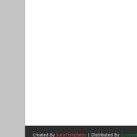
Created By
SoraTemplates
| Distributed By
Gooyaab