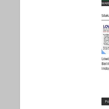
WAR
Sila
Lowo
Bali
Indo
Po