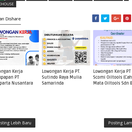
EHOUSE
kan Dishare
ngan Kerja
Lowongan Kerja PT.
Lowongan Kerja PT
kpapan PT
Sutindo Raya Mulia
Scomi Oiltools (Cah
parta Nusantara
Samarinda
Mata Oiltools Sdn 
sting Lebih Baru
Posting La