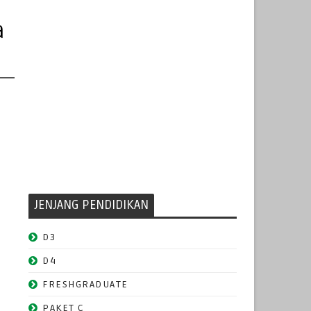
a
JENJANG PENDIDIKAN
D3
D4
FRESHGRADUATE
PAKET C