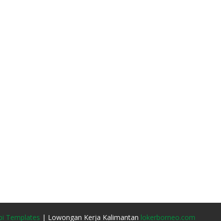
i Templates
| Lowongan Kerja Kalimantan
lokerborneo.com