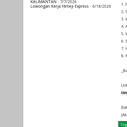
KALIMANTAN
- 7/7/2026
1. 
Lowongan Kerja Himeji Express
- 6/18/2026
2. 
3. 
4. 
5.
6. 
7. 
8. 
_(k
Unt
ti
Bat
(Ak
Tag