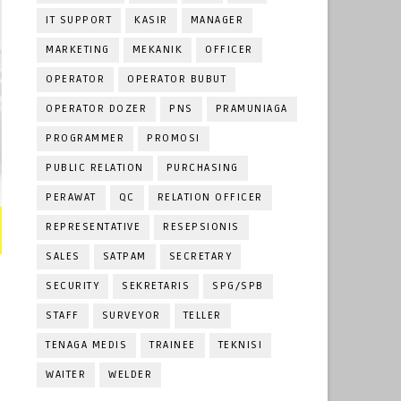
IT SUPPORT
KASIR
MANAGER
MARKETING
MEKANIK
OFFICER
OPERATOR
OPERATOR BUBUT
OPERATOR DOZER
PNS
PRAMUNIAGA
PROGRAMMER
PROMOSI
PUBLIC RELATION
PURCHASING
PERAWAT
QC
RELATION OFFICER
REPRESENTATIVE
RESEPSIONIS
SALES
SATPAM
SECRETARY
SECURITY
SEKRETARIS
SPG/SPB
STAFF
SURVEYOR
TELLER
TENAGA MEDIS
TRAINEE
TEKNISI
WAITER
WELDER