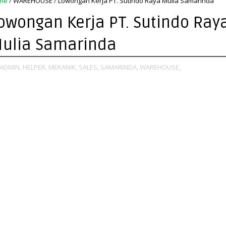
me
/
WAREHOUSE
/
Lowongan Kerja PT. Sutindo Raya Mulia Samarinda
owongan Kerja PT. Sutindo Ray
ulia Samarinda
ADMIN,
HELPER,
MEKANIK,
SALES,
SAMARINDA,
WAREHOUSE,