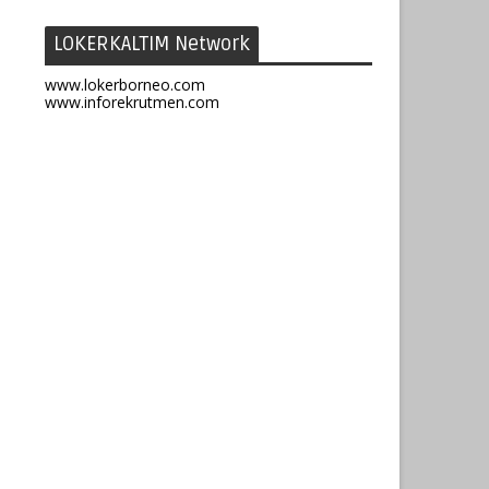
LOKERKALTIM Network
www.lokerborneo.com
www.inforekrutmen.com