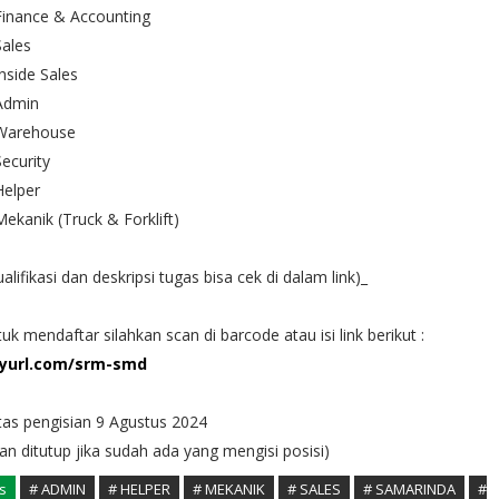
Finance & Accounting
Sales
Inside Sales
Admin
 Warehouse
Security
Helper
Mekanik (Truck & Forklift)
ualifikasi dan deskripsi tugas bisa cek di dalam link)_
uk mendaftar silahkan scan di barcode atau isi link berikut :
nyurl.com/srm-smd
as pengisian 9 Agustus 2024
an ditutup jika sudah ada yang mengisi posisi)
s
# ADMIN
# HELPER
# MEKANIK
# SALES
# SAMARINDA
#