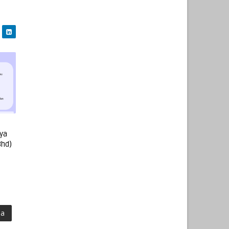
ya
Bhd)
ma