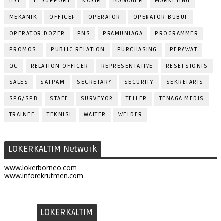
HSE
IT SUPPORT
KASIR
MANAGER
MARKETING
MEKANIK
OFFICER
OPERATOR
OPERATOR BUBUT
OPERATOR DOZER
PNS
PRAMUNIAGA
PROGRAMMER
PROMOSI
PUBLIC RELATION
PURCHASING
PERAWAT
QC
RELATION OFFICER
REPRESENTATIVE
RESEPSIONIS
SALES
SATPAM
SECRETARY
SECURITY
SEKRETARIS
SPG/SPB
STAFF
SURVEYOR
TELLER
TENAGA MEDIS
TRAINEE
TEKNISI
WAITER
WELDER
LOKERKALTIM Network
www.lokerborneo.com
www.inforekrutmen.com
LOKERKALTIM