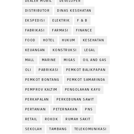
DEALER MOBIL
DEVELOPER
DISTRIBUTOR
DINAS KESEHATAN
EKSPEDISI
ELEKTRIK
F & B
FABRIKASI
FARMASI
FINANCE
FOOD
HOTEL
HUKUM
KESEHATAN
KEUANGAN
KONSTRUKSI
LEGAL
MALL
MARINE
MIGAS
OIL AND GAS
OLI
PABRIKASI
PEMKOT BALIKPAPAN
PEMKOT BONTANG
PEMKOT SAMARINDA
PEMPROV KALTIM
PENGOLAHAN KAYU
PERKAPALAN
PERKEBUNAN SAWIT
PERTANIAN
PETERNAKAN
PNS
RETAIL
ROKOK
RUMAH SAKIT
SEKOLAH
TAMBANG
TELEKOMUNIKASI