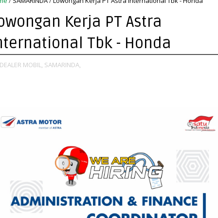
me
/
SAMARINDA
/
Lowongan Kerja PT Astra International Tbk - Honda
owongan Kerja PT Astra
nternational Tbk - Honda
DEALER MOBIL,
SAMARINDA,