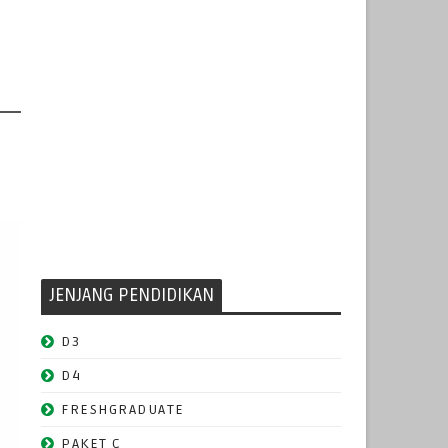
JENJANG PENDIDIKAN
D3
D4
FRESHGRADUATE
PAKET C