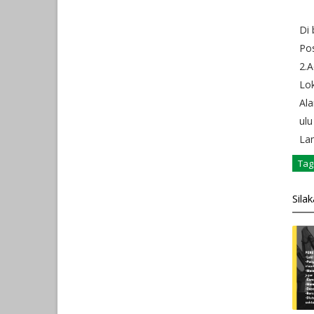
Di 
Pos
2.A
Lo
Ala
ul
Lam
Tag
Sila