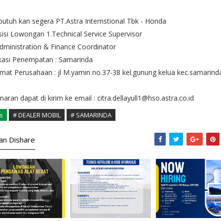
butuh kan segera PT.Astra Internstional Tbk - Honda
isi Lowongan 1.Technical Service Supervisor
dministration & Finance Coordinator
kasi Penempatan : Samarinda
mat Perusahaan : jl M.yamin no.37-38 kel.gunung kelua kec.samarind
u
aran dapat di kirim ke email : citra.dellayull1@hso.astra.co.id
s
# DEALER MOBIL
# SAMARINDA
kan Dishare