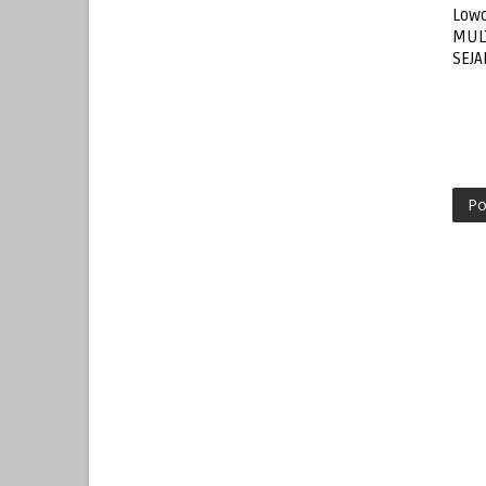
Lowo
MUL
SEJ
Po