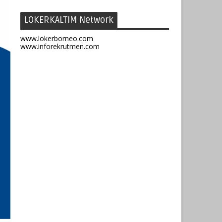
LOKERKALTIM Network
www.lokerborneo.com
www.inforekrutmen.com