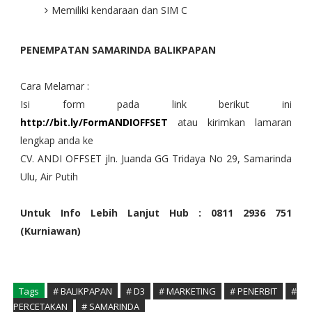
Memiliki kendaraan dan SIM C
PENEMPATAN SAMARINDA BALIKPAPAN
Cara Melamar :
Isi form pada link berikut ini
http://bit.ly/FormANDIOFFSET
atau kirimkan lamaran
lengkap anda ke
CV. ANDI OFFSET jln. Juanda GG Tridaya No 29, Samarinda
Ulu, Air Putih
Untuk Info Lebih Lanjut Hub : 0811 2936 751
(Kurniawan)
Tags
# BALIKPAPAN
# D3
# MARKETING
# PENERBIT
#
PERCETAKAN
# SAMARINDA