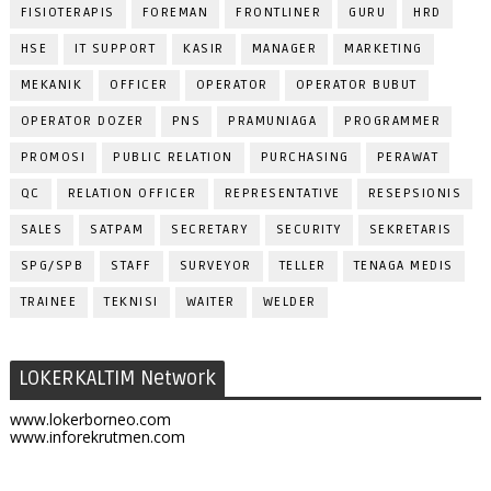
FISIOTERAPIS
FOREMAN
FRONTLINER
GURU
HRD
HSE
IT SUPPORT
KASIR
MANAGER
MARKETING
MEKANIK
OFFICER
OPERATOR
OPERATOR BUBUT
OPERATOR DOZER
PNS
PRAMUNIAGA
PROGRAMMER
PROMOSI
PUBLIC RELATION
PURCHASING
PERAWAT
QC
RELATION OFFICER
REPRESENTATIVE
RESEPSIONIS
SALES
SATPAM
SECRETARY
SECURITY
SEKRETARIS
SPG/SPB
STAFF
SURVEYOR
TELLER
TENAGA MEDIS
TRAINEE
TEKNISI
WAITER
WELDER
LOKERKALTIM Network
www.lokerborneo.com
www.inforekrutmen.com