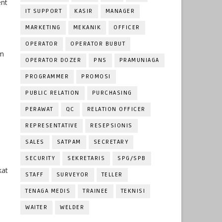
ent
IT SUPPORT
KASIR
MANAGER
MARKETING
MEKANIK
OFFICER
OPERATOR
OPERATOR BUBUT
am
OPERATOR DOZER
PNS
PRAMUNIAGA
PROGRAMMER
PROMOSI
PUBLIC RELATION
PURCHASING
PERAWAT
QC
RELATION OFFICER
REPRESENTATIVE
RESEPSIONIS
SALES
SATPAM
SECRETARY
SECURITY
SEKRETARIS
SPG/SPB
kat
STAFF
SURVEYOR
TELLER
TENAGA MEDIS
TRAINEE
TEKNISI
WAITER
WELDER