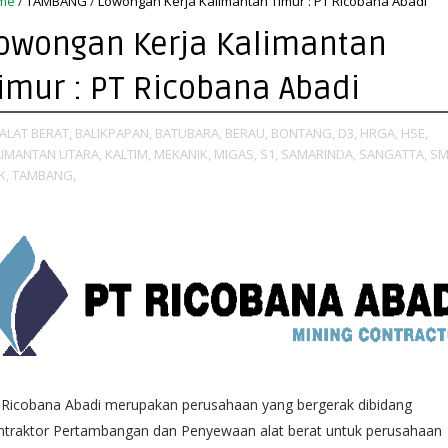
me
/
TAMBANG
/
Lowongan Kerja Kalimantan Timur : PT Ricobana Abadi
owongan Kerja Kalimantan
imur : PT Ricobana Abadi
ALAT BERAT,
BALIKPAPAN,
BATUBARA,
BERAU,
BONTANG,
D3,
HRGA,
HSE,
LIMANTAN UTARA,
KALTIM,
MEKANIK,
MIGAS,
S1,
SAMARINDA,
SANGATTA,
SM
K,
TAMBANG,
 Ricobana Abadi merupakan perusahaan yang bergerak dibidang
ntraktor Pertambangan dan Penyewaan alat berat untuk perusahaan