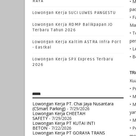
RAYA
• 
pad
Lowongan Kerja SUCI LUWES PANGESTU
• F
Lowongan Kerja RDMP Balikpapan JO
Mai
Terbaru Tahun 2026
• 
pe
Lowongan Kerja Kaltim ASTRA Infra Port
- Eastkal
• L
• B
Lowongan Kerja SPX Express Terbaru
2026
TR
Kua
• P
• M
Lowongan Kerja PT. Chai Jaya Nusantara
• M
(CSmart Parking)
- 7/29/2026
ya
Lowongan Kerja CHEETAH
SAFETY
- 7/29/2026
• M
Lowongan Kerja PT KUTAI INTI
BETON
- 7/22/2026
• P
Lowongan Kerja PT GORAYA TRANS
me