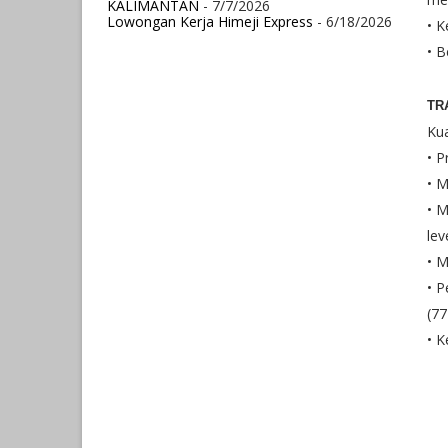
KALIMANTAN
- 7/7/2026
Lowongan Kerja Himeji Express
- 6/18/2026
• K
• B
TR
Kua
• P
• M
• M
lev
• M
• P
(77
• K