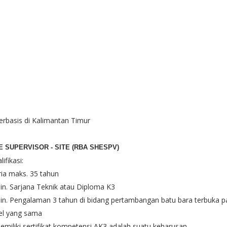
erbasis di Kalimantan Timur
E SUPERVISOR - SITE (RBA SHESPV)
lifikasi:
ria maks. 35 tahun
in. Sarjana Teknik atau Diploma K3
in. Pengalaman 3 tahun di bidang pertambangan batu bara terbuka 
el yang sama
emiliki sertifikat kompetensi AK3 adalah suatu keharusan.