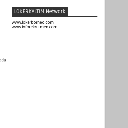
LOKERKALTIM Network
www.lokerborneo.com
www.inforekrutmen.com
pada