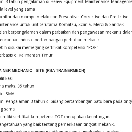
Min. 3 tahun pengalaman di Heavy Equipment Maintenance Managem
a level yang sama
amiliar dan mampu melakukan Preventive, Corrective dan Predictive
ntenance untuk unit terutama Komatsu, Scania, Merci & Sandvik
Telah berpengalaman dalam perbaikan dan pengawasan mekanis dal
rencanaan industri pertambangan perbaikan mekanik
ebih disukai memegang sertifikat kompetensi "POP"
erbasis di Kalimantan Timur
AINER MECHANIC - SITE (RBA TRAINERMECH)
lifikasi:
ria maks. 35 tahun
in. SMA
in. Pengalaman 3 tahun di bidang pertambangan batu bara pada ting
ng sama
emiliki sertifikat kompetensi TOT merupakan keuntungan.
engetahuan yang baik tentang pemeriksaan tingkat mekanik,
ngembangkan program pelatihan mekanis untuk teknisi mekanik