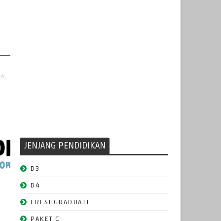
A,
JENJANG PENDIDIKAN
D3
D4
FRESHGRADUATE
PAKET C