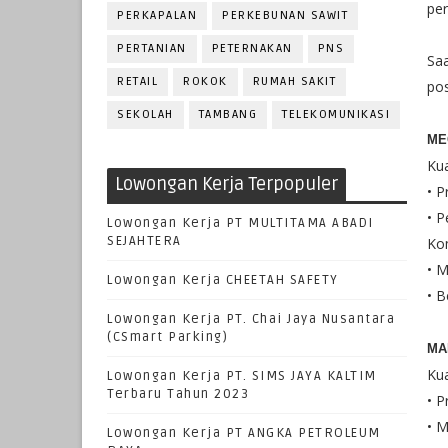
pe
PERKAPALAN
PERKEBUNAN SAWIT
PERTANIAN
PETERNAKAN
PNS
Sa
RETAIL
ROKOK
RUMAH SAKIT
pos
SEKOLAH
TAMBANG
TELEKOMUNIKASI
ME
Kua
Lowongan Kerja Terpopuler
• P
• P
Lowongan Kerja PT MULTITAMA ABADI
SEJAHTERA
Ko
• M
Lowongan Kerja CHEETAH SAFETY
• B
Lowongan Kerja PT. Chai Jaya Nusantara
(CSmart Parking)
MA
Kua
Lowongan Kerja PT. SIMS JAYA KALTIM
Terbaru Tahun 2023
• P
• M
Lowongan Kerja PT ANGKA PETROLEUM