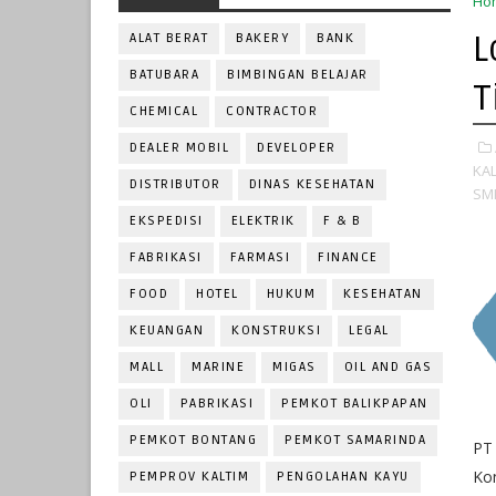
Ho
L
ALAT BERAT
BAKERY
BANK
BATUBARA
BIMBINGAN BELAJAR
T
CHEMICAL
CONTRACTOR
DEALER MOBIL
DEVELOPER
KA
DISTRIBUTOR
DINAS KESEHATAN
SM
EKSPEDISI
ELEKTRIK
F & B
FABRIKASI
FARMASI
FINANCE
FOOD
HOTEL
HUKUM
KESEHATAN
KEUANGAN
KONSTRUKSI
LEGAL
MALL
MARINE
MIGAS
OIL AND GAS
OLI
PABRIKASI
PEMKOT BALIKPAPAN
PEMKOT BONTANG
PEMKOT SAMARINDA
PT
Ko
PEMPROV KALTIM
PENGOLAHAN KAYU