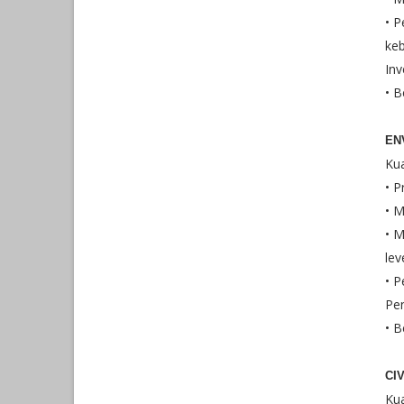
• 
keb
Inv
• B
EN
Kua
• P
• M
• M
lev
• 
Pe
• B
CI
Kua