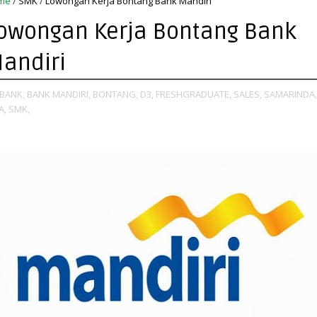
me
/
SMK
/
Lowongan Kerja Bontang Bank Mandiri
owongan Kerja Bontang Bank
andiri
BANK,
BANK MANDIRI,
BONTANG,
D3,
FRESHGRADUATE,
SALES,
SAMARINDA,
A,
SMK,