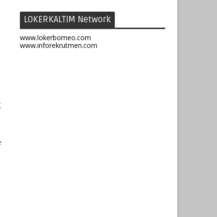
LOKERKALTIM Network
www.lokerborneo.com
www.inforekrutmen.com
g
e