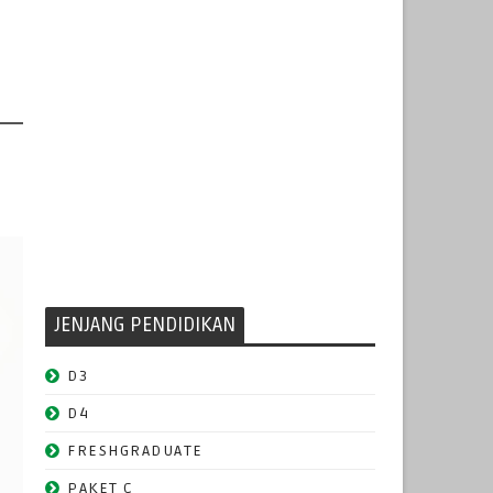
JENJANG PENDIDIKAN
D3
D4
FRESHGRADUATE
PAKET C