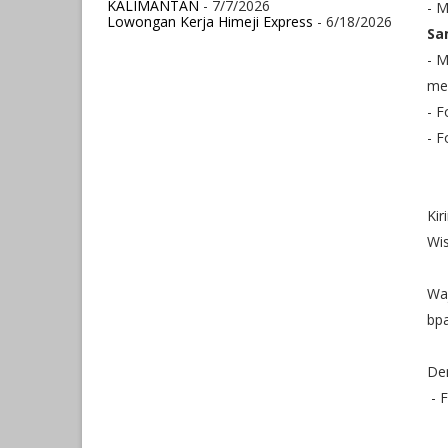
KALIMANTAN
- 7/7/2026
- M
Lowongan Kerja Himeji Express
- 6/18/2026
Sa
- M
men
- F
- 
Kir
Wis
Waj
bp
De
- F