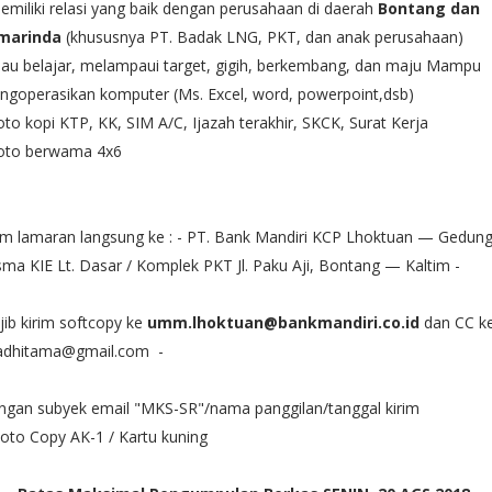
emiliki relasi yang baik dengan perusahaan di daerah
Bontang dan
marinda
(khususnya PT. Badak LNG, PKT, dan anak perusahaan)
au belajar, melampaui target, gigih, berkembang, dan maju Mampu
goperasikan komputer (Ms. Excel, word, powerpoint,dsb)
oto kopi KTP, KK, SIM A/C, Ijazah terakhir, SKCK, Surat Kerja
Foto berwama 4x6
im lamaran langsung ke : - PT. Bank Mandiri KCP Lhoktuan — Gedun
ma KIE Lt. Dasar / Komplek PKT Jl. Paku Aji, Bontang — Kaltim -
ib kirim softcopy ke
umm.lhoktuan@bankmandiri.co.id
dan CC k
adhitama@gmail.com -
ngan subyek email "MKS-SR"/nama panggilan/tanggal kirim
oto Copy AK-1 / Kartu kuning