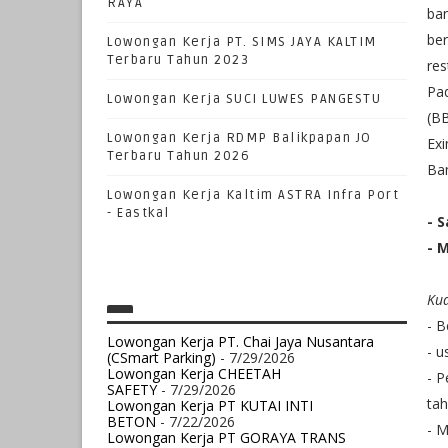
RAYA
ban
be
Lowongan Kerja PT. SIMS JAYA KALTIM
Terbaru Tahun 2023
res
Pad
Lowongan Kerja SUCI LUWES PANGESTU
(B
Lowongan Kerja RDMP Balikpapan JO
Ex
Terbaru Tahun 2026
Ban
Lowongan Kerja Kaltim ASTRA Infra Port
- Eastkal
- 
- 
Kua
- 
Lowongan Kerja PT. Chai Jaya Nusantara
- u
(CSmart Parking)
- 7/29/2026
Lowongan Kerja CHEETAH
- P
SAFETY
- 7/29/2026
tah
Lowongan Kerja PT KUTAI INTI
BETON
- 7/22/2026
- M
Lowongan Kerja PT GORAYA TRANS