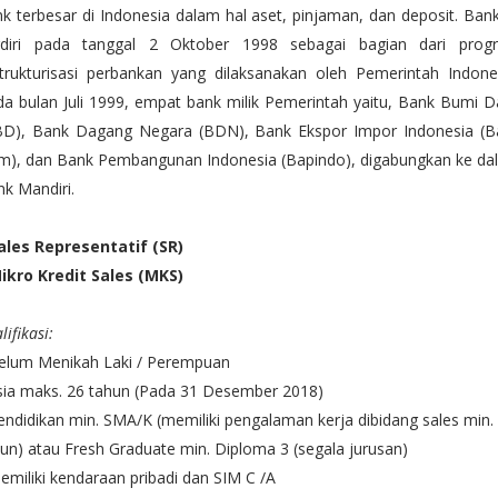
k terbesar di Indonesia dalam hal aset, pinjaman, dan deposit. Bank
rdiri pada tanggal 2 Oktober 1998 sebagai bagian dari prog
trukturisasi perbankan yang dilaksanakan oleh Pemerintah Indones
a bulan Juli 1999, empat bank milik Pemerintah yaitu, Bank Bumi 
BD), Bank Dagang Negara (BDN), Bank Ekspor Impor Indonesia (B
im), dan Bank Pembangunan Indonesia (Bapindo), digabungkan ke da
k Mandiri.
Sales Representatif (SR)
Mikro Kredit Sales (MKS)
lifikasi:
Belum Menikah Laki / Perempuan
sia maks. 26 tahun (Pada 31 Desember 2018)
endidikan min. SMA/K (memiliki pengalaman kerja dibidang sales min.
un) atau Fresh Graduate min. Diploma 3 (segala jurusan)
emiliki kendaraan pribadi dan SIM C /A