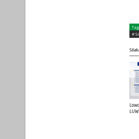
Tag
# S
Sila
Lowo
LUW