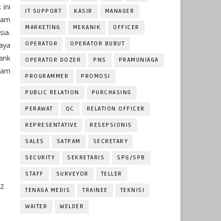
 ini
IT SUPPORT
KASIR
MANAGER
ram
MARKETING
MEKANIK
OFFICER
ia.
OPERATOR
OPERATOR BUBUT
Daya
ank
OPERATOR DOZER
PNS
PRAMUNIAGA
lam
PROGRAMMER
PROMOSI
PUBLIC RELATION
PURCHASING
PERAWAT
QC
RELATION OFFICER
REPRESENTATIVE
RESEPSIONIS
SALES
SATPAM
SECRETARY
SECURITY
SEKRETARIS
SPG/SPB
STAFF
SURVEYOR
TELLER
 2
TENAGA MEDIS
TRAINEE
TEKNISI
WAITER
WELDER