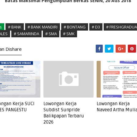
Batas Maksimal Pengumpulan Berkas SENIN, 20 AGS 2018
s
# BANK
# BANK MANDIRI
# BONTANG
# D3
# FRESHGRADUA
ALES
# SAMARINDA
# SMA
# SMK
kan Dishare
ngan Kerja SUCI
Lowongan Kerja
Lowongan Kerja
ES PANGESTU
Subdist Sunpride
Naveed Artha Muli
Balikpapan Terbaru
2026