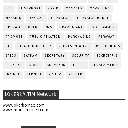
HSE
IT SUPPORT
KASIR
MANAGER
MARKETING
MEKANIK
OFFICER
OPERATOR
OPERATOR BUBUT
OPERATOR DOZER
PNS
PRAMUNIAGA
PROGRAMMER
PROMOSI
PUBLIC RELATION
PURCHASING
PERAWAT
QC
RELATION OFFICER
REPRESENTATIVE
RESEPSIONIS
SALES
SATPAM
SECRETARY
SECURITY
SEKRETARIS
SPG/SPB
STAFF
SURVEYOR
TELLER
TENAGA MEDIS
TRAINEE
TEKNISI
WAITER
WELDER
LOKERKALTIM Network
www.lokerborneo.com
www.inforekrutmen.com