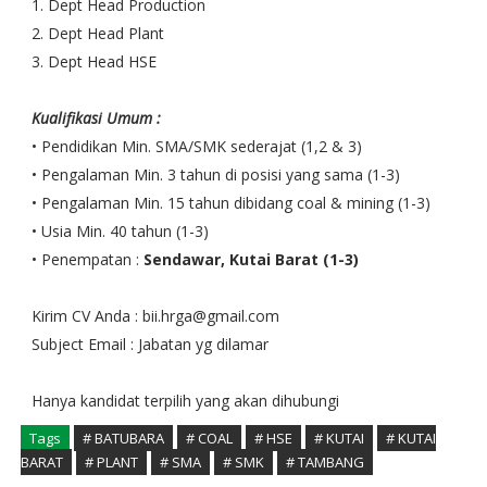
1. Dept Head Production
2. Dept Head Plant
3. Dept Head HSE
Kualifikasi Umum :
• Pendidikan Min. SMA/SMK sederajat (1,2 & 3)
• Pengalaman Min. 3 tahun di posisi yang sama (1-3)
• Pengalaman Min. 15 tahun dibidang coal & mining (1-3)
• Usia Min. 40 tahun (1-3)
• Penempatan :
Sendawar, Kutai Barat (1-3)
Kirim CV Anda : bii.hrga@gmail.com
Subject Email : Jabatan yg dilamar
Hanya kandidat terpilih yang akan dihubungi
Tags
# BATUBARA
# COAL
# HSE
# KUTAI
# KUTAI
BARAT
# PLANT
# SMA
# SMK
# TAMBANG