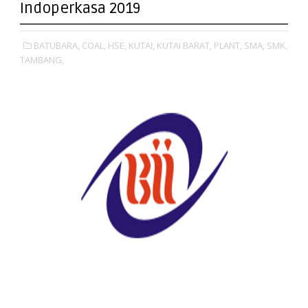
Indoperkasa 2019
BATUBARA,
COAL,
HSE,
KUTAI,
KUTAI BARAT,
PLANT,
SMA,
SMK,
TAMBANG,