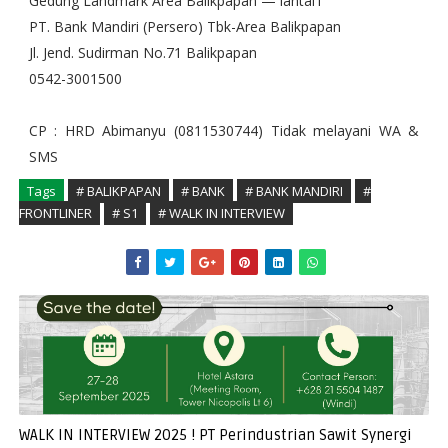
Gedung Landmark Area Balikpapan — lantai1
PT. Bank Mandiri (Persero) Tbk-Area Balikpapan
Jl. Jend. Sudirman No.71 Balikpapan
0542-3001500
CP : HRD Abimanyu (0811530744) Tidak melayani WA &
SMS
Tags
# BALIKPAPAN
# BANK
# BANK MANDIRI
#
FRONTLINER
# S1
# WALK IN INTERVIEW
WALK IN INTERVIEW 2025 ! PT Perindustrian Sawit Synergi