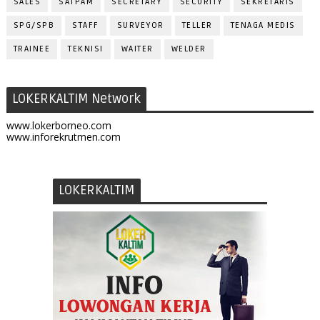
SALES
SATPAM
SECRETARY
SECURITY
SEKRETARIS
SPG/SPB
STAFF
SURVEYOR
TELLER
TENAGA MEDIS
TRAINEE
TEKNISI
WAITER
WELDER
LOKERKALTIM Network
www.lokerborneo.com
www.inforekrutmen.com
LOKERKALTIM