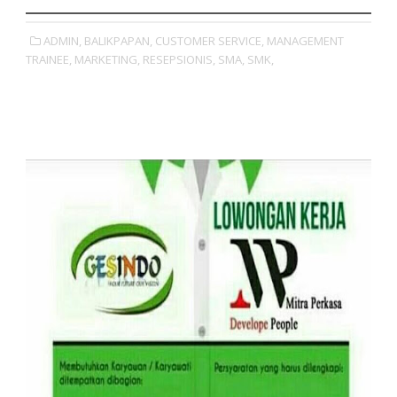
ADMIN,
BALIKPAPAN,
CUSTOMER SERVICE,
MANAGEMENT
TRAINEE,
MARKETING,
RESEPSIONIS,
SMA,
SMK,