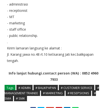
- administrasi 

- receptionist 

- MT 

- marketing

- staff office 

- public relationship.

.

Kirim lamaran langsung ke alamat : 
Jl. Karang jawa no.48 rt.10 kel.karang Jati kec.balikpapan 
tengah. 
Info lanjut hubungi.contact person (WA) : 0852 4960 
7933
Tags
# ADMIN
# BALIKPAPAN
# CUSTOMER SERVICE
#
MANAGEMENT TRAINEE
# MARKETING
# RESEPSIONIS
#
SMA
# SMK