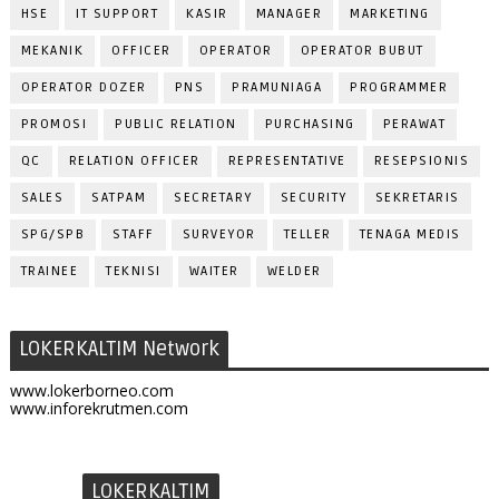
HSE
IT SUPPORT
KASIR
MANAGER
MARKETING
MEKANIK
OFFICER
OPERATOR
OPERATOR BUBUT
OPERATOR DOZER
PNS
PRAMUNIAGA
PROGRAMMER
PROMOSI
PUBLIC RELATION
PURCHASING
PERAWAT
QC
RELATION OFFICER
REPRESENTATIVE
RESEPSIONIS
SALES
SATPAM
SECRETARY
SECURITY
SEKRETARIS
SPG/SPB
STAFF
SURVEYOR
TELLER
TENAGA MEDIS
TRAINEE
TEKNISI
WAITER
WELDER
LOKERKALTIM Network
www.lokerborneo.com
www.inforekrutmen.com
LOKERKALTIM