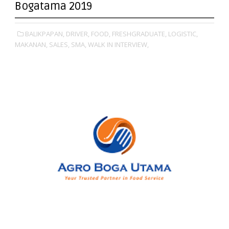
Bogatama 2019
BALIKPAPAN,
DRIVER,
FOOD,
FRESHGRADUATE,
LOGISTIC,
MAKANAN,
SALES,
SMA,
WALK IN INTERVIEW,