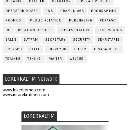
MEKANIK
OFFICER
OPERATOR
OPERATOR BUBUT
OPERATOR DOZER
PNS
PRAMUNIAGA
PROGRAMMER
PROMOSI
PUBLIC RELATION
PURCHASING
PERAWAT
QC
RELATION OFFICER
REPRESENTATIVE
RESEPSIONIS
SALES
SATPAM
SECRETARY
SECURITY
SEKRETARIS
SPG/SPB
STAFF
SURVEYOR
TELLER
TENAGA MEDIS
TRAINEE
TEKNISI
WAITER
WELDER
LOKERKALTIM Network
www.lokerborneo.com
www.inforekrutmen.com
LOKERKALTIM