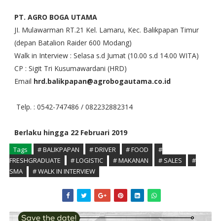
PT. AGRO BOGA UTAMA
JI. Mulawarman RT.21 Kel. Lamaru, Kec. Balikpapan Timur
(depan Batalion Raider 600 Modang)
Walk in Interview : Selasa s.d Jumat (10.00 s.d 14.00 WITA)
CP : Sigit Tri Kusumawardani (HRD)
Email
hrd.balikpapan@agrobogautama.co.id
Telp. : 0542-747486 / 082232882314
Berlaku hingga 22 Februari 2019
Tags
# BALIKPAPAN
# DRIVER
# FOOD
#
FRESHGRADUATE
# LOGISTIC
# MAKANAN
# SALES
#
SMA
# WALK IN INTERVIEW