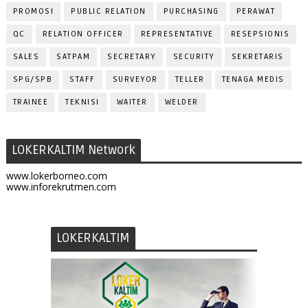
PROMOSI
PUBLIC RELATION
PURCHASING
PERAWAT
QC
RELATION OFFICER
REPRESENTATIVE
RESEPSIONIS
SALES
SATPAM
SECRETARY
SECURITY
SEKRETARIS
SPG/SPB
STAFF
SURVEYOR
TELLER
TENAGA MEDIS
TRAINEE
TEKNISI
WAITER
WELDER
LOKERKALTIM Network
www.lokerborneo.com
www.inforekrutmen.com
LOKERKALTIM