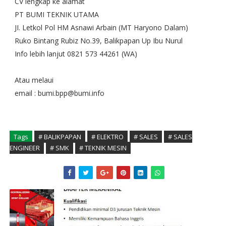
CV lengkap ke alamat
PT BUMI TEKNIK UTAMA
JI. Letkol Pol HM Asnawi Arbain (MT Haryono Dalam)
Ruko Bintang Rubiz No.39, Balikpapan Up Ibu Nurul
Info lebih lanjut 0821 573 44261 (WA)
Atau melaui
email : bumi.bpp@bumi.info
Tags
# BALIKPAPAN
# ELEKTRO
# SALES
# SALES
ENGINEER
# SMK
# TEKNIK MESIN