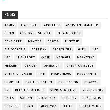
POSISI
ADMIN
ALAT BERAT
APOTEKER
ASSISTANT MANAGER
BIDAN
CUSTOMER SERVICE
DESAIN GRAFIS
DEVELOPER
DRAFTER
DRIVER
ELEKTRIK
FISIOTERAPIS
FOREMAN
FRONTLINER
GURU
HRD
HSE
IT SUPPORT
KASIR
MANAGER
MARKETING
MEKANIK
OFFICER
OPERATOR
OPERATOR BUBUT
OPERATOR DOZER
PNS
PRAMUNIAGA
PROGRAMMER
PROMOSI
PUBLIC RELATION
PURCHASING
PERAWAT
QC
RELATION OFFICER
REPRESENTATIVE
RESEPSIONIS
SALES
SATPAM
SECRETARY
SECURITY
SEKRETARIS
SPG/SPB
STAFF
SURVEYOR
TELLER
TENAGA MEDIS