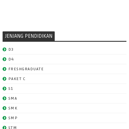
JENJANG PENDIDIKAN
D3
D4
FRESHGRADUATE
PAKET C
S1
SMA
SMK
SMP
STM