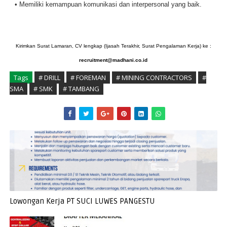
• Memiliki kemampuan komunikasi dan interpersonal yang baik.
Kirimkan Surat Lamaran, CV lengkap (Ijasah Terakhir, Surat Pengalaman Kerja) ke :
recruitment@madhani.co.id
Tags
# DRILL
# FOREMAN
# MINING CONTRACTORS
#
SMA
# SMK
# TAMBANG
Lowongan Kerja PT SUCI LUWES PANGESTU