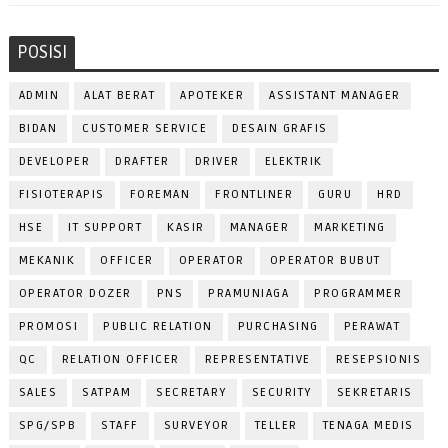
POSISI
ADMIN
ALAT BERAT
APOTEKER
ASSISTANT MANAGER
BIDAN
CUSTOMER SERVICE
DESAIN GRAFIS
DEVELOPER
DRAFTER
DRIVER
ELEKTRIK
FISIOTERAPIS
FOREMAN
FRONTLINER
GURU
HRD
HSE
IT SUPPORT
KASIR
MANAGER
MARKETING
MEKANIK
OFFICER
OPERATOR
OPERATOR BUBUT
OPERATOR DOZER
PNS
PRAMUNIAGA
PROGRAMMER
PROMOSI
PUBLIC RELATION
PURCHASING
PERAWAT
QC
RELATION OFFICER
REPRESENTATIVE
RESEPSIONIS
SALES
SATPAM
SECRETARY
SECURITY
SEKRETARIS
SPG/SPB
STAFF
SURVEYOR
TELLER
TENAGA MEDIS