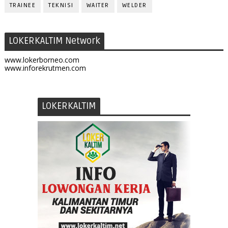
TRAINEE
TEKNISI
WAITER
WELDER
LOKERKALTIM Network
www.lokerborneo.com
www.inforekrutmen.com
LOKERKALTIM