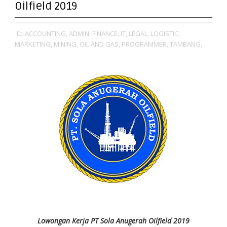
Oilfield 2019
ACCOUNTING,
ADMIN,
FINANCE,
IT,
LEGAL,
LOGISTIC,
MARKETING,
MINING,
OIL AND GAS,
PROGRAMMER,
TAMBANG,
Lowongan Kerja PT Sola Anugerah Oilfield 2019