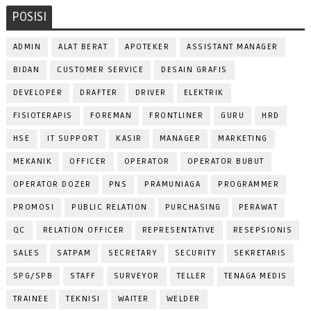
POSISI
ADMIN
ALAT BERAT
APOTEKER
ASSISTANT MANAGER
BIDAN
CUSTOMER SERVICE
DESAIN GRAFIS
DEVELOPER
DRAFTER
DRIVER
ELEKTRIK
FISIOTERAPIS
FOREMAN
FRONTLINER
GURU
HRD
HSE
IT SUPPORT
KASIR
MANAGER
MARKETING
MEKANIK
OFFICER
OPERATOR
OPERATOR BUBUT
OPERATOR DOZER
PNS
PRAMUNIAGA
PROGRAMMER
PROMOSI
PUBLIC RELATION
PURCHASING
PERAWAT
QC
RELATION OFFICER
REPRESENTATIVE
RESEPSIONIS
SALES
SATPAM
SECRETARY
SECURITY
SEKRETARIS
SPG/SPB
STAFF
SURVEYOR
TELLER
TENAGA MEDIS
TRAINEE
TEKNISI
WAITER
WELDER