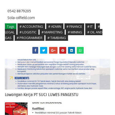
0542 8879205
Sola-oilfield.com
Tags
# ACCOUNTING
# ADMIN
# FINANCE
# IT
#
LEGAL
# LOGISTIC
# MARKETING
# MINING
# OIL AND
GAS
# PROGRAMMER
# TAMBANG
Lowongan Kerja PT SUCI LUWES PANGESTU