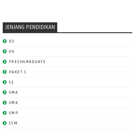
JENJANG PENDIDIKAN
D3
D4
FRESHGRADUATE
PAKET C
S1
SMA
SMK
SMP
STM