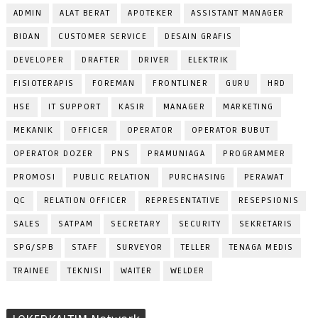
ADMIN
ALAT BERAT
APOTEKER
ASSISTANT MANAGER
BIDAN
CUSTOMER SERVICE
DESAIN GRAFIS
DEVELOPER
DRAFTER
DRIVER
ELEKTRIK
FISIOTERAPIS
FOREMAN
FRONTLINER
GURU
HRD
HSE
IT SUPPORT
KASIR
MANAGER
MARKETING
MEKANIK
OFFICER
OPERATOR
OPERATOR BUBUT
OPERATOR DOZER
PNS
PRAMUNIAGA
PROGRAMMER
PROMOSI
PUBLIC RELATION
PURCHASING
PERAWAT
QC
RELATION OFFICER
REPRESENTATIVE
RESEPSIONIS
SALES
SATPAM
SECRETARY
SECURITY
SEKRETARIS
SPG/SPB
STAFF
SURVEYOR
TELLER
TENAGA MEDIS
TRAINEE
TEKNISI
WAITER
WELDER