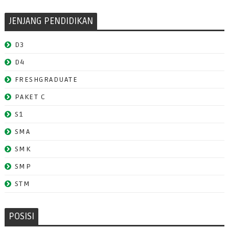
JENJANG PENDIDIKAN
D3
D4
FRESHGRADUATE
PAKET C
S1
SMA
SMK
SMP
STM
POSISI