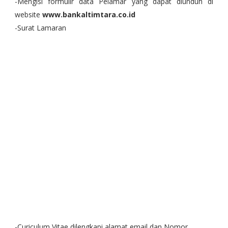
-Mengisi formulir data Pelamar yang dapat diunduh di
website
www.bankaltimtara.co.id
-Surat Lamaran
-Curiculum Vitae dilengkapi alamat email dan Nomor