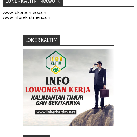
LOKERKALTIM Network
www.lokerborneo.com
www.inforekrutmen.com
LOKERKALTIM