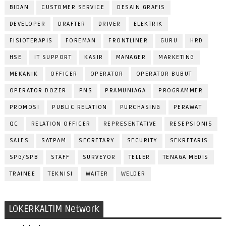
BIDAN
CUSTOMER SERVICE
DESAIN GRAFIS
DEVELOPER
DRAFTER
DRIVER
ELEKTRIK
FISIOTERAPIS
FOREMAN
FRONTLINER
GURU
HRD
HSE
IT SUPPORT
KASIR
MANAGER
MARKETING
MEKANIK
OFFICER
OPERATOR
OPERATOR BUBUT
OPERATOR DOZER
PNS
PRAMUNIAGA
PROGRAMMER
PROMOSI
PUBLIC RELATION
PURCHASING
PERAWAT
QC
RELATION OFFICER
REPRESENTATIVE
RESEPSIONIS
SALES
SATPAM
SECRETARY
SECURITY
SEKRETARIS
SPG/SPB
STAFF
SURVEYOR
TELLER
TENAGA MEDIS
TRAINEE
TEKNISI
WAITER
WELDER
LOKERKALTIM Network