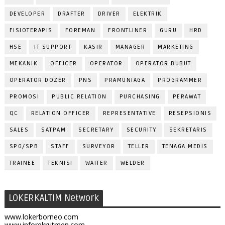
DEVELOPER
DRAFTER
DRIVER
ELEKTRIK
FISIOTERAPIS
FOREMAN
FRONTLINER
GURU
HRD
HSE
IT SUPPORT
KASIR
MANAGER
MARKETING
MEKANIK
OFFICER
OPERATOR
OPERATOR BUBUT
OPERATOR DOZER
PNS
PRAMUNIAGA
PROGRAMMER
PROMOSI
PUBLIC RELATION
PURCHASING
PERAWAT
QC
RELATION OFFICER
REPRESENTATIVE
RESEPSIONIS
SALES
SATPAM
SECRETARY
SECURITY
SEKRETARIS
SPG/SPB
STAFF
SURVEYOR
TELLER
TENAGA MEDIS
TRAINEE
TEKNISI
WAITER
WELDER
LOKERKALTIM Network
www.lokerborneo.com
www.inforekrutmen.com