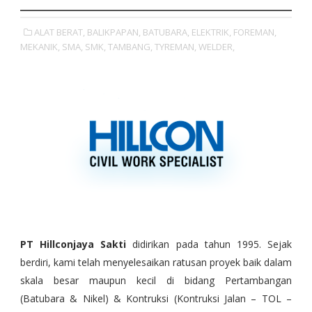
ALAT BERAT,
BALIKPAPAN,
BATUBARA,
ELEKTRIK,
FOREMAN,
MEKANIK,
SMA,
SMK,
TAMBANG,
TYREMAN,
WELDER,
PT Hillconjaya Sakti
didirikan pada tahun 1995. Sejak
berdiri, kami telah menyelesaikan ratusan proyek baik dalam
skala besar maupun kecil di bidang Pertambangan
(Batubara & Nikel) & Kontruksi (Kontruksi Jalan – TOL –