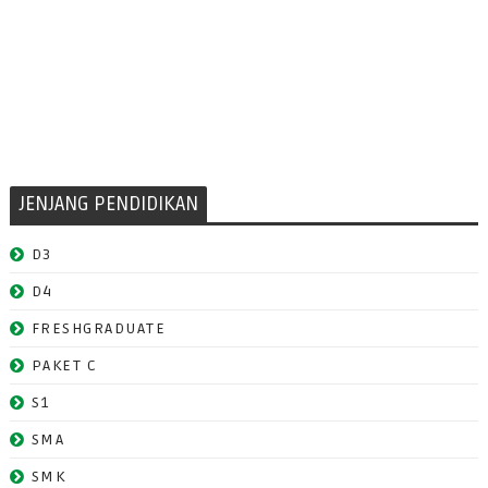
JENJANG PENDIDIKAN
D3
D4
FRESHGRADUATE
PAKET C
S1
SMA
SMK