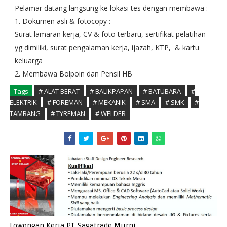
Pelamar datang langsung ke lokasi tes dengan membawa :
1. Dokumen asli & fotocopy :
Surat lamaran kerja, CV & foto terbaru, sertifikat pelatihan
yg dimiliki, surat pengalaman kerja, ijazah, KTP, & kartu
keluarga
2. Membawa Bolpoin dan Pensil HB
Tags
# ALAT BERAT
# BALIKPAPAN
# BATUBARA
#
ELEKTRIK
# FOREMAN
# MEKANIK
# SMA
# SMK
#
TAMBANG
# TYREMAN
# WELDER
Lowongan Kerja PT. Sagatrade Murni