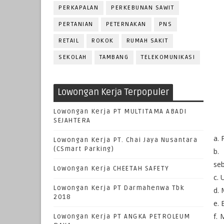
PERKAPALAN
PERKEBUNAN SAWIT
PERTANIAN
PETERNAKAN
PNS
RETAIL
ROKOK
RUMAH SAKIT
SEKOLAH
TAMBANG
TELEKOMUNIKASI
Lowongan Kerja Terpopuler
Lowongan Kerja PT MULTITAMA ABADI
SEJAHTERA
a. 
Lowongan Kerja PT. Chai Jaya Nusantara
(CSmart Parking)
b.
se
Lowongan Kerja CHEETAH SAFETY
c. 
Lowongan Kerja PT Darmahenwa Tbk
d. 
2018
e. 
f. 
Lowongan Kerja PT ANGKA PETROLEUM