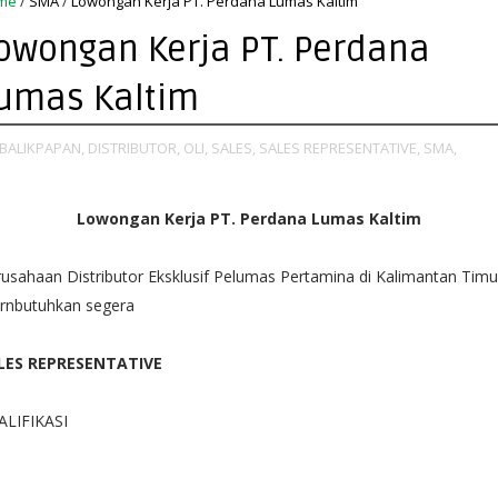
me
/
SMA
/
Lowongan Kerja PT. Perdana Lumas Kaltim
owongan Kerja PT. Perdana
umas Kaltim
BALIKPAPAN,
DISTRIBUTOR,
OLI,
SALES,
SALES REPRESENTATIVE,
SMA,
Lowongan Kerja PT. Perdana Lumas Kaltim
usahaan Distributor Eksklusif Pelumas Pertamina di Kalimantan Timu
ernbutuhkan segera
LES REPRESENTATIVE
ALIFIKASI