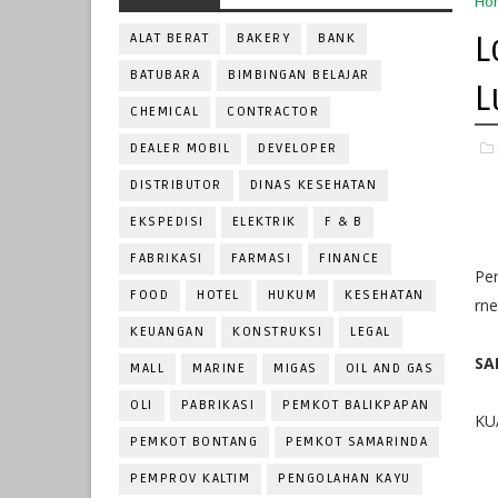
Ho
L
ALAT BERAT
BAKERY
BANK
BATUBARA
BIMBINGAN BELAJAR
L
CHEMICAL
CONTRACTOR
DEALER MOBIL
DEVELOPER
DISTRIBUTOR
DINAS KESEHATAN
EKSPEDISI
ELEKTRIK
F & B
FABRIKASI
FARMASI
FINANCE
Per
FOOD
HOTEL
HUKUM
KESEHATAN
rn
KEUANGAN
KONSTRUKSI
LEGAL
SA
MALL
MARINE
MIGAS
OIL AND GAS
OLI
PABRIKASI
PEMKOT BALIKPAPAN
KU
PEMKOT BONTANG
PEMKOT SAMARINDA
PEMPROV KALTIM
PENGOLAHAN KAYU