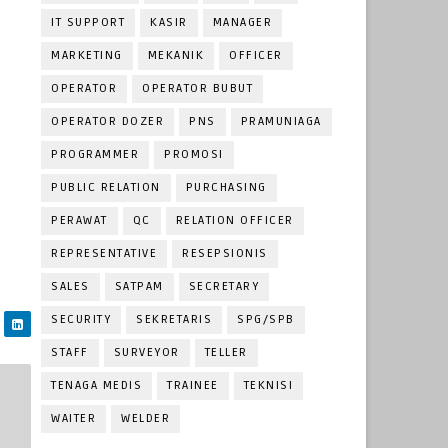
IT SUPPORT
KASIR
MANAGER
MARKETING
MEKANIK
OFFICER
OPERATOR
OPERATOR BUBUT
OPERATOR DOZER
PNS
PRAMUNIAGA
PROGRAMMER
PROMOSI
PUBLIC RELATION
PURCHASING
PERAWAT
QC
RELATION OFFICER
REPRESENTATIVE
RESEPSIONIS
SALES
SATPAM
SECRETARY
SECURITY
SEKRETARIS
SPG/SPB
STAFF
SURVEYOR
TELLER
TENAGA MEDIS
TRAINEE
TEKNISI
WAITER
WELDER