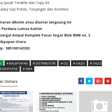
y ljazah Terakhir dan Copy KK
Salary Gaji Pokok, Tunjangan dan Incentive
maran dikirim atau diantar langsung ke
. Perdana Lumas Kaltim
. Sungai Ampal Komplek Pasar Segar Blok BMB no. 3
likpapan Utara
lp : 085100142203
s
# BALIKPAPAN
# DISTRIBUTOR
# OLI
# SALES
# SALES
ESENTATIVE
# SMA
kan Dishare