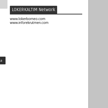
LOKERKALTIM Network
www.lokerborneo.com
www.inforekrutmen.com
u
ma