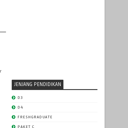
r
JENJANG PENDIDIKAN
D3
D4
FRESHGRADUATE
PAKET C