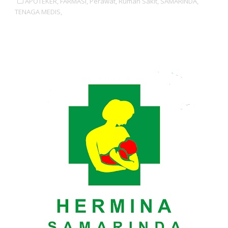
APOTEKER,
FARMASI,
Perawat,
Rumah Sakit,
SAMARINDA,
TENAGA MEDIS,