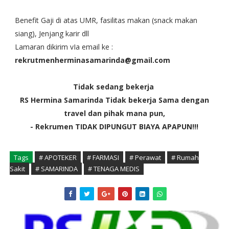
Benefit Gaji di atas UMR, fasilitas makan (snack makan
siang), Jenjang karir dll
Lamaran dikirim vIa email ke :
rekrutmenherminasamarinda@gmail.com
Tidak sedang bekerja
RS Hermina Samarinda Tidak bekerja Sama dengan
travel dan pihak mana pun,
- Rekrumen TIDAK DIPUNGUT BIAYA APAPUN!!!
Tags
# APOTEKER
# FARMASI
# Perawat
# Rumah
Sakit
# SAMARINDA
# TENAGA MEDIS