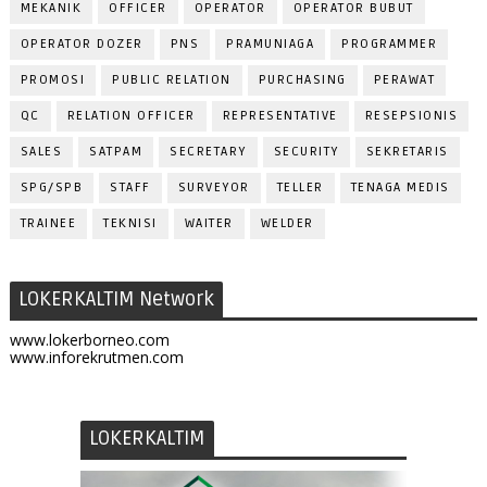
MEKANIK
OFFICER
OPERATOR
OPERATOR BUBUT
OPERATOR DOZER
PNS
PRAMUNIAGA
PROGRAMMER
PROMOSI
PUBLIC RELATION
PURCHASING
PERAWAT
QC
RELATION OFFICER
REPRESENTATIVE
RESEPSIONIS
SALES
SATPAM
SECRETARY
SECURITY
SEKRETARIS
SPG/SPB
STAFF
SURVEYOR
TELLER
TENAGA MEDIS
TRAINEE
TEKNISI
WAITER
WELDER
LOKERKALTIM Network
www.lokerborneo.com
www.inforekrutmen.com
LOKERKALTIM