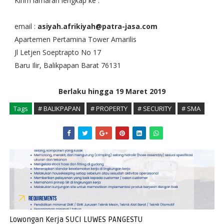
Kirim lamaran lengkap ke :
email :
asiyah.afrikiyah@patra-jasa.com
Apartemen Pertamina Tower Amarilis
Jl Letjen Soeptrapto No 17
Baru Ilir, Balikpapan Barat 76131
Berlaku hingga 19 Maret 2019
Tags
# BALIKPAPAN
# PROPERTY
# SECURITY
# SMA
Lowongan Kerja SUCI LUWES PANGESTU