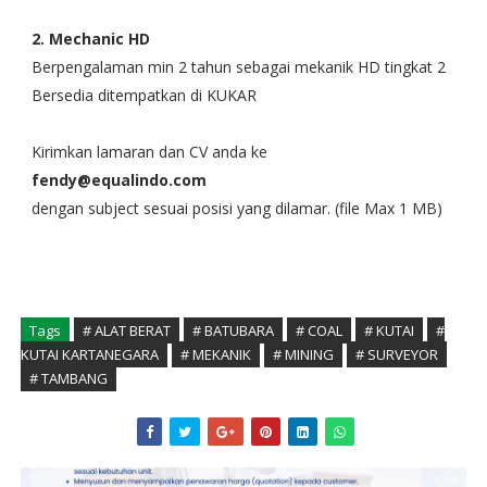
2. Mechanic HD
Berpengalaman min 2 tahun sebagai mekanik HD tingkat 2
Bersedia ditempatkan di KUKAR
Kirimkan lamaran dan CV anda ke
fendy@equalindo.com
dengan subject sesuai posisi yang dilamar. (file Max 1 MB)
Tags
# ALAT BERAT
# BATUBARA
# COAL
# KUTAI
#
KUTAI KARTANEGARA
# MEKANIK
# MINING
# SURVEYOR
# TAMBANG