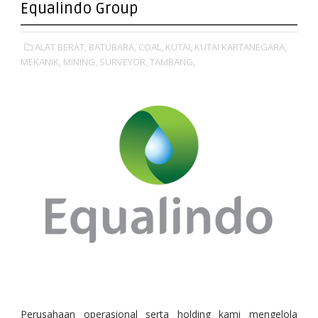
Equalindo Group
ALAT BERAT,
BATUBARA,
COAL,
KUTAI,
KUTAI KARTANEGARA,
MEKANIK,
MINING,
SURVEYOR,
TAMBANG,
Perusahaan operasional serta holding kami mengelola