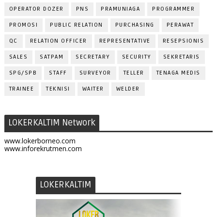
OPERATOR DOZER
PNS
PRAMUNIAGA
PROGRAMMER
PROMOSI
PUBLIC RELATION
PURCHASING
PERAWAT
QC
RELATION OFFICER
REPRESENTATIVE
RESEPSIONIS
SALES
SATPAM
SECRETARY
SECURITY
SEKRETARIS
SPG/SPB
STAFF
SURVEYOR
TELLER
TENAGA MEDIS
TRAINEE
TEKNISI
WAITER
WELDER
LOKERKALTIM Network
www.lokerborneo.com
www.inforekrutmen.com
LOKERKALTIM