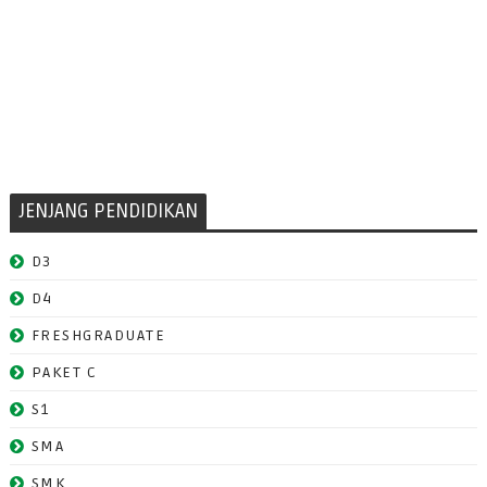
JENJANG PENDIDIKAN
D3
D4
FRESHGRADUATE
PAKET C
S1
SMA
SMK