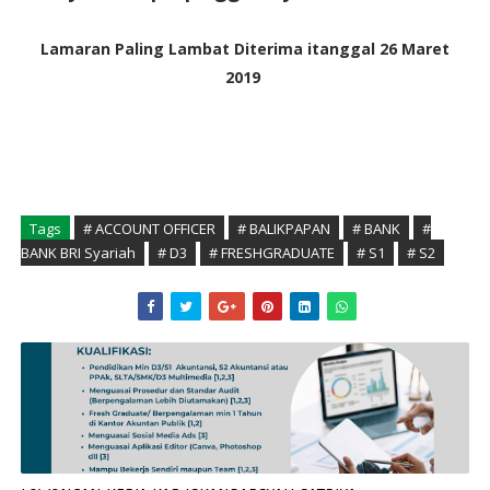
Lamaran Paling Lambat Diterima itanggal 26 Maret
2019
Tags
# ACCOUNT OFFICER
# BALIKPAPAN
# BANK
#
BANK BRI Syariah
# D3
# FRESHGRADUATE
# S1
# S2