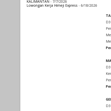
KALIMANTAN
- 7/7/2026
Lowongan Kerja Himeji Express
- 6/18/2026
TA
D3 
Pe
Me
Mem
Pe
MA
D3
Ke
Pen
Pe
GE
D3