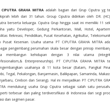
 CIPUTRA GRAHA MITRA
adalah bagian dari Grup Ciputra yg te
kiprah lebih dari 31 tahun. Group Ciputra didirikan oleh DR. (HC)
utra berserta keluarga. Ciputra Grup hingga saat ini memiliki 11 se
aha yaitu Developer, Gedung Perkantoran, Mall, Hotel, Apartem
ilitas Rekreasi, Pendidikan, Pusat Kesehatan, Agrikultur, Telekomuni
n Pusat Kesenian. Usaha utama PT CIPUTRA GRAHA MITRA ada
bagai pengembang perumahan skala besar dengan prinsip memban
ta membangun kehidupan dengan 3 nilai utama (Integrit
ofesionalism,& Enterpreneurship). PT CIPUTRA GRAHA MITRA te
ngembangkan usahanya di 11 kota besar (Batam, Pangkal Pina
bi, Tegal, Pekalongan, Banjarmasin, Balikpapan, Samarinda, Makas
njarbaru, Cirebon dan Serang). Hal ini menjadikan PT CIPUTRA GR
TRA mendukung usaha Grup Ciputra sebagai salah satu perusah
perti terbesar dan paling terdiversifikasi di Indonesia dari segi pro
asi dan segmen pasar.