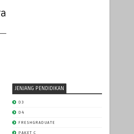
ra
JENJANG PENDIDIKAN
D3
D4
FRESHGRADUATE
PAKET C