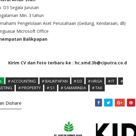
. D3 Segala Jurusan
ngalaman Min. 3 tahun
mahami Pengelolaan Aset Perusahaan (Gedung, Kendaraan, dll)
nguasai Microsoft Office
nempatan Balikpapan
Kirim CV dan Foto terbaru ke : hc.smd.3b@ciputra.co.d
s
# ACCOUNTING
# BALIKPAPAN
# D3
# HRGA
# IT
#
KETING
# PROPERTY
# S1
# SAMARINDA
# TAX
kan Dishare