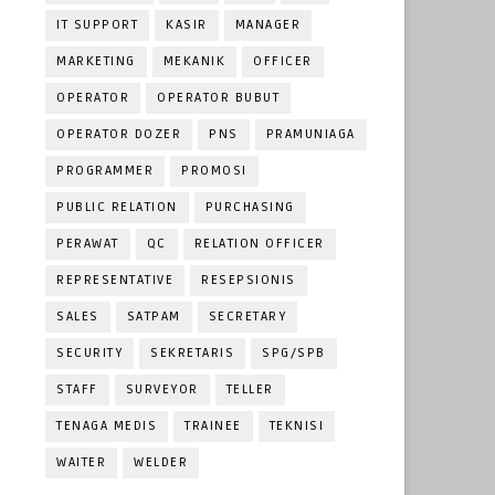
IT SUPPORT
KASIR
MANAGER
MARKETING
MEKANIK
OFFICER
OPERATOR
OPERATOR BUBUT
OPERATOR DOZER
PNS
PRAMUNIAGA
PROGRAMMER
PROMOSI
PUBLIC RELATION
PURCHASING
PERAWAT
QC
RELATION OFFICER
REPRESENTATIVE
RESEPSIONIS
SALES
SATPAM
SECRETARY
SECURITY
SEKRETARIS
SPG/SPB
STAFF
SURVEYOR
TELLER
TENAGA MEDIS
TRAINEE
TEKNISI
WAITER
WELDER