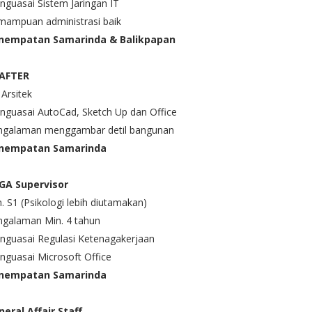
guasai Sistem Jaringan IT
mampuan administrasi baik
nempatan Samarinda & Balikpapan
AFTER
 Arsitek
nguasai AutoCad, Sketch Up dan Office
ngalaman menggambar detil bangunan
nempatan Samarinda
GA Supervisor
. S1 (Psikologi lebih diutamakan)
ngalaman Min. 4 tahun
nguasai Regulasi Ketenagakerjaan
nguasai Microsoft Office
nempatan Samarinda
neral Affair Staff