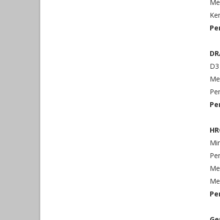
Men
Ke
Pe
DR
D3
Me
Pe
Pe
HR
Min
Pe
Me
Me
Pe
Ge