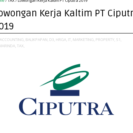
me
/
TAX
/
Lowongan Kerja Kaltim PT Ciputra 2019
owongan Kerja Kaltim PT Ciput
019
ACCOUNTING,
BALIKPAPAN,
D3,
HRGA,
IT,
MARKETING,
PROPERTY,
S1,
MARINDA,
TAX,