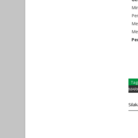
Min
Pe
Me
Me
Pe
Tag
MAR
Sila