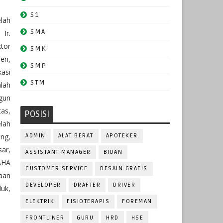
S1
lah
SMA
 Ir.
ktor
SMK
en,
SMP
kasi
STM
lah
gun
as,
POSISI
lah
ng,
ADMIN
ALAT BERAT
APOTEKER
sar,
ASSISTANT MANAGER
BIDAN
AHA
CUSTOMER SERVICE
DESAIN GRAFIS
aan
DEVELOPER
DRAFTER
DRIVER
duk,
ELEKTRIK
FISIOTERAPIS
FOREMAN
FRONTLINER
GURU
HRD
HSE