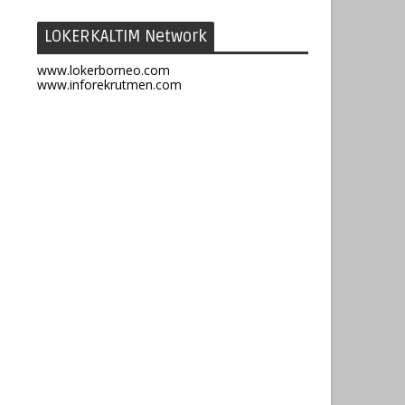
LOKERKALTIM Network
www.lokerborneo.com
www.inforekrutmen.com