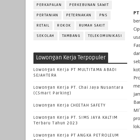
PERKAPALAN
PERKEBUNAN SAWIT
PT
PERTANIAN
PETERNAKAN
PNS
ber
RETAIL
ROKOK
RUMAH SAKIT
Cip
SEKOLAH
TAMBANG
TELEKOMUNIKASI
us
Fas
da
Lowongan Kerja Terpopuler
se
ko
Lowongan Kerja PT MULTITAMA ABADI
SEJAHTERA
Pr
me
Lowongan Kerja PT. Chai Jaya Nusantara
(CSmart Parking)
Jam
Ba
Lowongan Kerja CHEETAH SAFETY
MI
Lowongan Kerja PT. SIMS JAYA KALTIM
pro
Terbaru Tahun 2023
lok
Lowongan Kerja PT ANGKA PETROLEUM