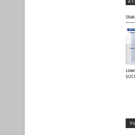
# S
Sila
Lowo
SUC
Po