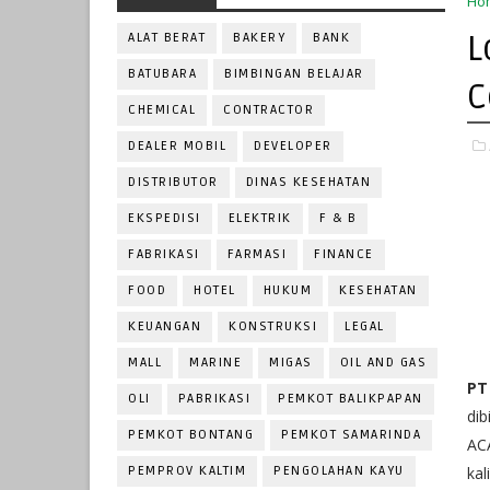
Ho
L
ALAT BERAT
BAKERY
BANK
BATUBARA
BIMBINGAN BELAJAR
C
CHEMICAL
CONTRACTOR
DEALER MOBIL
DEVELOPER
DISTRIBUTOR
DINAS KESEHATAN
EKSPEDISI
ELEKTRIK
F & B
FABRIKASI
FARMASI
FINANCE
FOOD
HOTEL
HUKUM
KESEHATAN
KEUANGAN
KONSTRUKSI
LEGAL
MALL
MARINE
MIGAS
OIL AND GAS
PT
OLI
PABRIKASI
PEMKOT BALIKPAPAN
dib
PEMKOT BONTANG
PEMKOT SAMARINDA
AC
PEMPROV KALTIM
PENGOLAHAN KAYU
ka