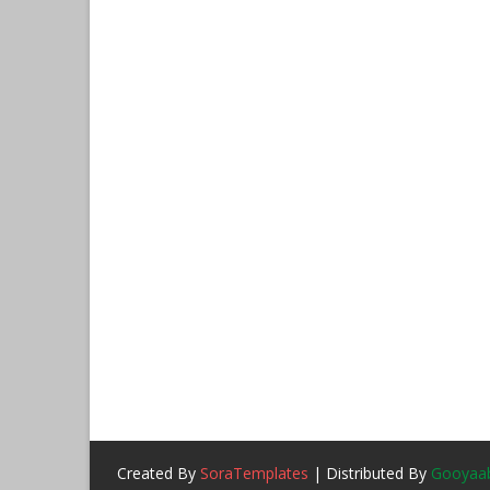
Created By
SoraTemplates
| Distributed By
Gooyaab