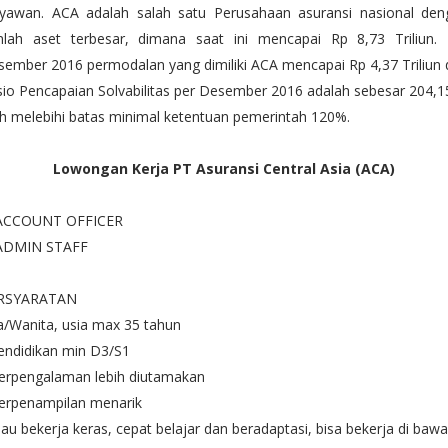
ryawan. ACA adalah salah satu Perusahaan asuransi nasional den
mlah aset terbesar, dimana saat ini mencapai Rp 8,73 Triliun. 
ember 2016 permodalan yang dimiliki ACA mencapai Rp 4,37 Triliun
io Pencapaian Solvabilitas per Desember 2016 adalah sebesar 204,
h melebihi batas minimal ketentuan pemerintah 120%.
Lowongan Kerja PT Asuransi Central Asia (ACA)
 ACCOUNT OFFICER
 ADMIN STAFF
RSYARATAN
a/Wanita, usia max 35 tahun
endidikan min D3/S1
Berpengalaman lebih diutamakan
Berpenampilan menarik
au bekerja keras, cepat belajar dan beradaptasi, bisa bekerja di baw