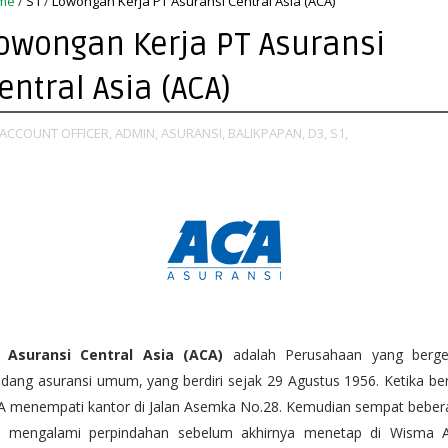
me
/
S1
/
Lowongan Kerja PT Asuransi Central Asia (ACA)
owongan Kerja PT Asuransi
entral Asia (ACA)
ACCOUNT OFFICER,
ADMIN,
ASURANSI,
BALIKPAPAN,
D3,
S1,
 Asuransi Central Asia (ACA)
adalah Perusahaan yang berge
idang asuransi umum, yang berdiri sejak 29 Agustus 1956. Ketika ber
A menempati kantor di Jalan Asemka No.28. Kemudian sempat beber
li mengalami perpindahan sebelum akhirnya menetap di Wisma A