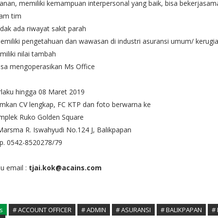
anan, memiliki kemampuan interpersonal yang baik, bisa bekerjasam
lam tim
idak ada riwayat sakit parah
emiliki pengetahuan dan wawasan di industri asuransi umum/ kerugi
iliki nilai tambah
isa mengoperasikan Ms Office
laku hingga 08 Maret 2019
imkan CV lengkap, FC KTP dan foto berwarna ke
mplek Ruko Golden Square
 Marsma R. Iswahyudi No.124 J, Balikpapan
lp. 0542-8520278/79
u email :
tjai.kok@acains.com
s
# ACCOUNT OFFICER
# ADMIN
# ASURANSI
# BALIKPAPAN
#