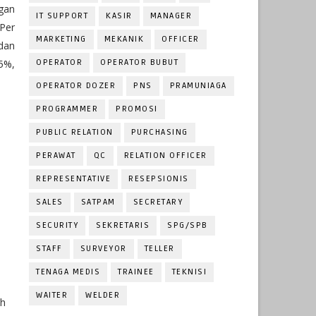
gan
IT SUPPORT
KASIR
MANAGER
Per
MARKETING
MEKANIK
OFFICER
 dan
15%,
OPERATOR
OPERATOR BUBUT
OPERATOR DOZER
PNS
PRAMUNIAGA
PROGRAMMER
PROMOSI
PUBLIC RELATION
PURCHASING
PERAWAT
QC
RELATION OFFICER
REPRESENTATIVE
RESEPSIONIS
SALES
SATPAM
SECRETARY
SECURITY
SEKRETARIS
SPG/SPB
STAFF
SURVEYOR
TELLER
TENAGA MEDIS
TRAINEE
TEKNISI
WAITER
WELDER
ah