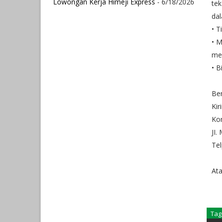
Lowongan Kerja Himeji Express
- 6/18/2026
tek
da
• T
• M
mem
• B
Ber
Kir
Ko
JI.
Te
Ata
Tag