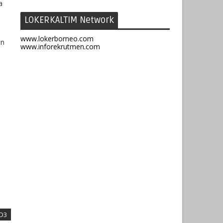
a
LOKERKALTIM Network
www.lokerborneo.com
an
www.inforekrutmen.com
 D3