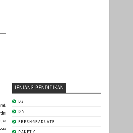
JENJANG PENDIDIKAN
D3
rak
D4
diri
apa
FRESHGRADUATE
sia
PAKET C