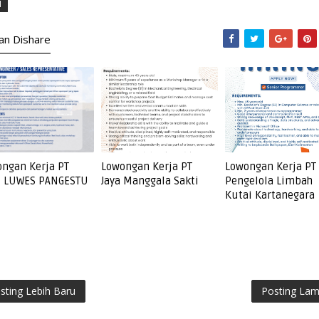
1
kan Dishare
ngan Kerja PT
Lowongan Kerja PT
Lowongan Kerja PT
I LUWES PANGESTU
Jaya Manggala Sakti
Pengelola Limbah
Kutai Kartanegara
sting Lebih Baru
Posting La