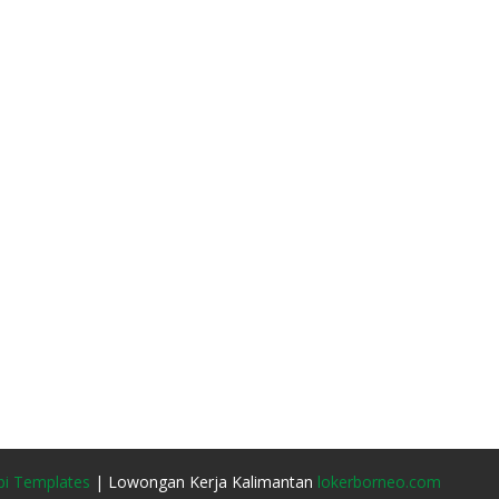
i Templates
| Lowongan Kerja Kalimantan
lokerborneo.com