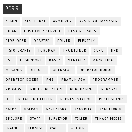
POSISI
ADMIN
ALAT BERAT
APOTEKER
ASSISTANT MANAGER
BIDAN
CUSTOMER SERVICE
DESAIN GRAFIS
DEVELOPER
DRAFTER
DRIVER
ELEKTRIK
FISIOTERAPIS
FOREMAN
FRONTLINER
GURU
HRD
HSE
IT SUPPORT
KASIR
MANAGER
MARKETING
MEKANIK
OFFICER
OPERATOR
OPERATOR BUBUT
OPERATOR DOZER
PNS
PRAMUNIAGA
PROGRAMMER
PROMOSI
PUBLIC RELATION
PURCHASING
PERAWAT
QC
RELATION OFFICER
REPRESENTATIVE
RESEPSIONIS
SALES
SATPAM
SECRETARY
SECURITY
SEKRETARIS
SPG/SPB
STAFF
SURVEYOR
TELLER
TENAGA MEDIS
TRAINEE
TEKNISI
WAITER
WELDER