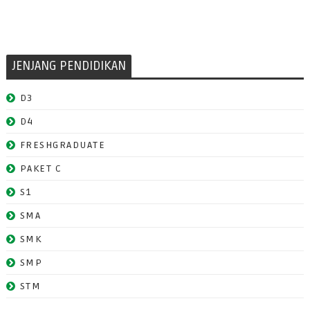
JENJANG PENDIDIKAN
D3
D4
FRESHGRADUATE
PAKET C
S1
SMA
SMK
SMP
STM