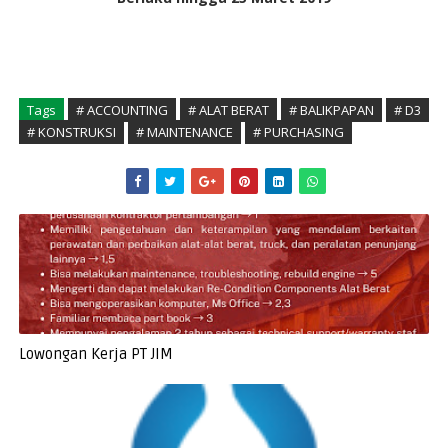
Tags
# ACCOUNTING
# ALAT BERAT
# BALIKPAPAN
# D3
# KONSTRUKSI
# MAINTENANCE
# PURCHASING
Lowongan Kerja PT JIM