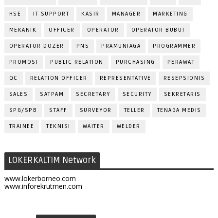
HSE
IT SUPPORT
KASIR
MANAGER
MARKETING
MEKANIK
OFFICER
OPERATOR
OPERATOR BUBUT
OPERATOR DOZER
PNS
PRAMUNIAGA
PROGRAMMER
PROMOSI
PUBLIC RELATION
PURCHASING
PERAWAT
QC
RELATION OFFICER
REPRESENTATIVE
RESEPSIONIS
SALES
SATPAM
SECRETARY
SECURITY
SEKRETARIS
SPG/SPB
STAFF
SURVEYOR
TELLER
TENAGA MEDIS
TRAINEE
TEKNISI
WAITER
WELDER
LOKERKALTIM Network
www.lokerborneo.com
www.inforekrutmen.com