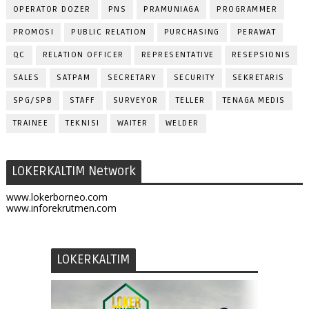
OPERATOR DOZER
PNS
PRAMUNIAGA
PROGRAMMER
PROMOSI
PUBLIC RELATION
PURCHASING
PERAWAT
QC
RELATION OFFICER
REPRESENTATIVE
RESEPSIONIS
SALES
SATPAM
SECRETARY
SECURITY
SEKRETARIS
SPG/SPB
STAFF
SURVEYOR
TELLER
TENAGA MEDIS
TRAINEE
TEKNISI
WAITER
WELDER
LOKERKALTIM Network
www.lokerborneo.com
www.inforekrutmen.com
LOKERKALTIM