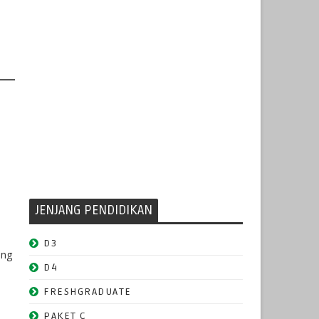
JENJANG PENDIDIKAN
D3
ang
D4
FRESHGRADUATE
PAKET C