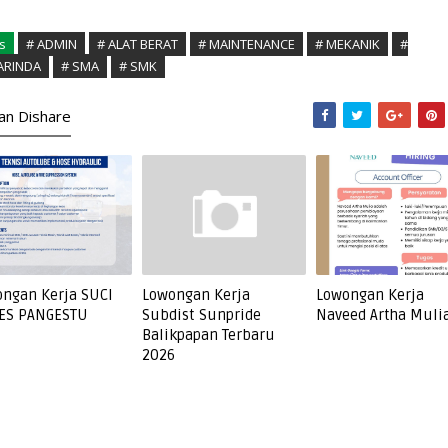
s
# ADMIN
# ALAT BERAT
# MAINTENANCE
# MEKANIK
#
ARINDA
# SMA
# SMK
kan Dishare
ngan Kerja SUCI
Lowongan Kerja
Lowongan Kerja
ES PANGESTU
Subdist Sunpride
Naveed Artha Muli
Balikpapan Terbaru
2026