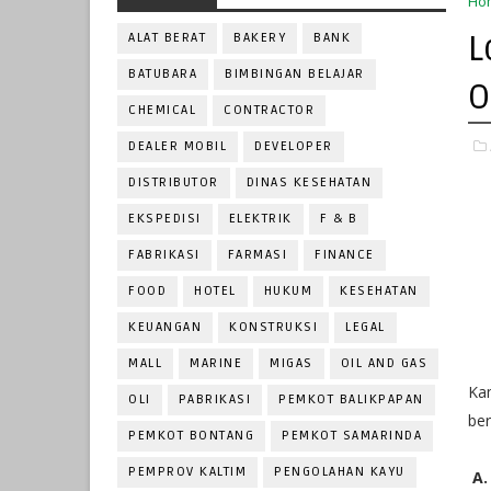
Ho
L
ALAT BERAT
BAKERY
BANK
BATUBARA
BIMBINGAN BELAJAR
O
CHEMICAL
CONTRACTOR
DEALER MOBIL
DEVELOPER
DISTRIBUTOR
DINAS KESEHATAN
EKSPEDISI
ELEKTRIK
F & B
FABRIKASI
FARMASI
FINANCE
FOOD
HOTEL
HUKUM
KESEHATAN
KEUANGAN
KONSTRUKSI
LEGAL
MALL
MARINE
MIGAS
OIL AND GAS
Ka
OLI
PABRIKASI
PEMKOT BALIKPAPAN
be
PEMKOT BONTANG
PEMKOT SAMARINDA
PEMPROV KALTIM
PENGOLAHAN KAYU
A.