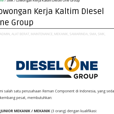
me
/
SMK
/
Lowongan Kerja Kaltim DIesel One Group
owongan Kerja Kaltim DIesel
ne Group
ADMIN,
ALAT BERAT,
MAINTENANCE,
MEKANIK,
SAMARINDA,
SMA,
SMK,
mi salah satu perusahaan Reman Component di Indonesia, yang sed
rkembang pesat, membutuhkan:
 JUNIOR MEKANIK / MEKANIK
(3 orang) dengan kualifikasi: