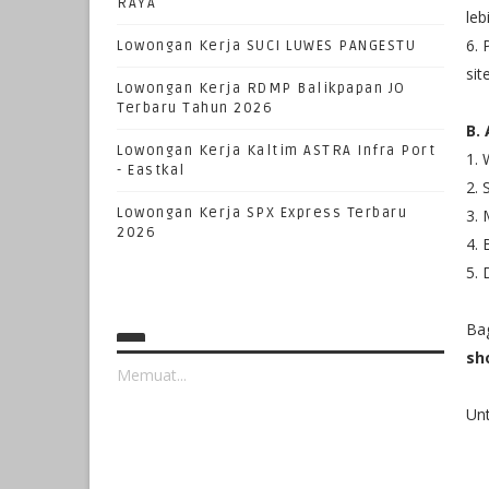
RAYA
le
6.
Lowongan Kerja SUCI LUWES PANGESTU
sit
Lowongan Kerja RDMP Balikpapan JO
Terbaru Tahun 2026
B.
Lowongan Kerja Kaltim ASTRA Infra Port
1. 
- Eastkal
2. 
Lowongan Kerja SPX Express Terbaru
3. 
2026
4. 
5. 
Bag
sh
Memuat...
Unt