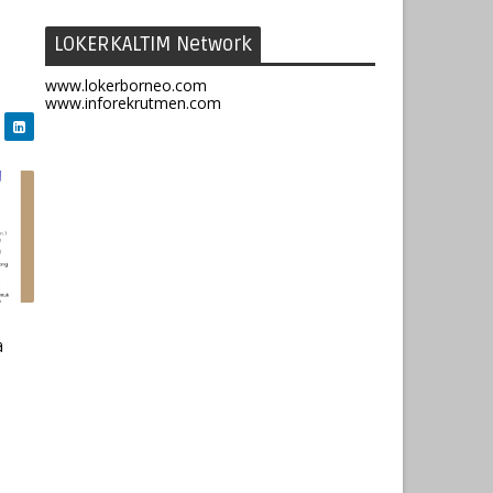
LOKERKALTIM Network
www.lokerborneo.com
www.inforekrutmen.com
a