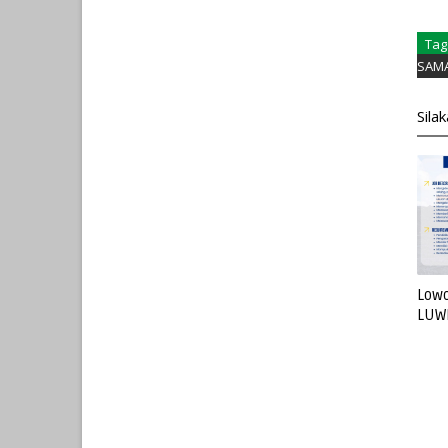
Tag
SAM
Sila
Lowo
LUW