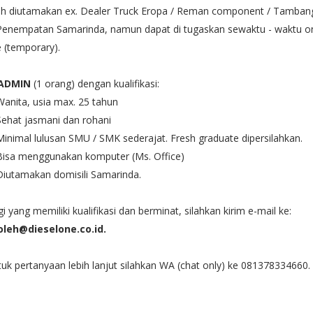
bih diutamakan ex. Dealer Truck Eropa / Reman component / Tamban
 Penempatan Samarinda, namun dapat di tugaskan sewaktu - waktu o
e (temporary).
 ADMIN
(1 orang) dengan kualifikasi:
Wanita, usia max. 25 tahun
Sehat jasmani dan rohani
Minimal lulusan SMU / SMK sederajat. Fresh graduate dipersilahkan.
Bisa menggunakan komputer (Ms. Office)
Diutamakan domisili Samarinda.
i yang memiliki kualifikasi dan berminat, silahkan kirim e-mail ke:
oleh@dieselone.co.id.
uk pertanyaan lebih lanjut silahkan WA (chat only) ke 081378334660.