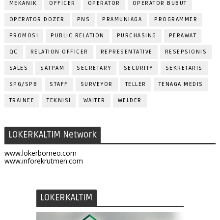
MEKANIK
OFFICER
OPERATOR
OPERATOR BUBUT
OPERATOR DOZER
PNS
PRAMUNIAGA
PROGRAMMER
PROMOSI
PUBLIC RELATION
PURCHASING
PERAWAT
QC
RELATION OFFICER
REPRESENTATIVE
RESEPSIONIS
SALES
SATPAM
SECRETARY
SECURITY
SEKRETARIS
SPG/SPB
STAFF
SURVEYOR
TELLER
TENAGA MEDIS
TRAINEE
TEKNISI
WAITER
WELDER
LOKERKALTIM Network
www.lokerborneo.com
www.inforekrutmen.com
LOKERKALTIM