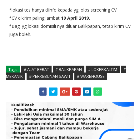
*lokasi tes hanya diinfo kepada yg lolos screening CV
*CV dikirim paling lambat 
19 April 2019.
*Bagi yg lokasi domisili nya diluar Balikpapan, tetap kirim CV 
juga boleh.
Tags
# ALAT BERAT
# BALIKPAPAN
# LOKERKALTIM
#
MEKANIK
# PERKEBUNAN SAWIT
# WAREHOUSE