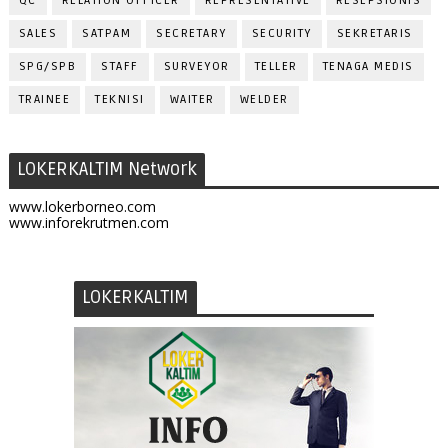
QC
RELATION OFFICER
REPRESENTATIVE
RESEPSIONIS
SALES
SATPAM
SECRETARY
SECURITY
SEKRETARIS
SPG/SPB
STAFF
SURVEYOR
TELLER
TENAGA MEDIS
TRAINEE
TEKNISI
WAITER
WELDER
LOKERKALTIM Network
www.lokerborneo.com
www.inforekrutmen.com
LOKERKALTIM