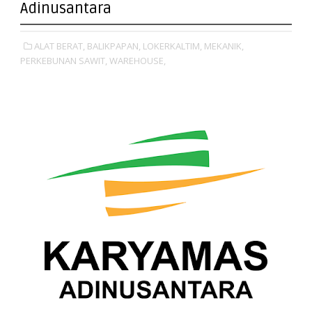
Adinusantara
ALAT BERAT,
BALIKPAPAN,
LOKERKALTIM,
MEKANIK,
PERKEBUNAN SAWIT,
WAREHOUSE,