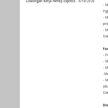
Lowongan Kerja Himeji Express
- 6/18/2026
- M
Fig
- 
pro
- 
Dat
Fa
- P
- M
- 
-Me
- M
(d
Dat
Di