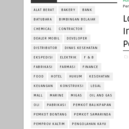
Ho
Pen
ALAT BERAT
BAKERY
BANK
L
BATUBARA
BIMBINGAN BELAJAR
I
CHEMICAL
CONTRACTOR
DEALER MOBIL
DEVELOPER
P
DISTRIBUTOR
DINAS KESEHATAN
EKSPEDISI
ELEKTRIK
F & B
FABRIKASI
FARMASI
FINANCE
FOOD
HOTEL
HUKUM
KESEHATAN
KEUANGAN
KONSTRUKSI
LEGAL
MALL
MARINE
MIGAS
OIL AND GAS
OLI
PABRIKASI
PEMKOT BALIKPAPAN
PEMKOT BONTANG
PEMKOT SAMARINDA
PEMPROV KALTIM
PENGOLAHAN KAYU