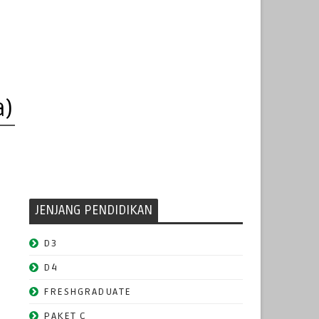
a)
JENJANG PENDIDIKAN
D3
D4
FRESHGRADUATE
PAKET C