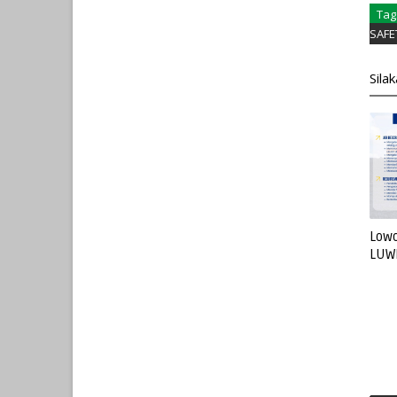
Tag
SAFE
Sila
Lowo
LUW