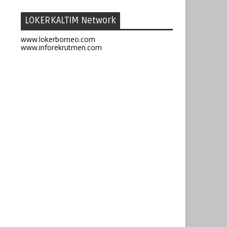
LOKERKALTIM Network
www.lokerborneo.com
www.inforekrutmen.com