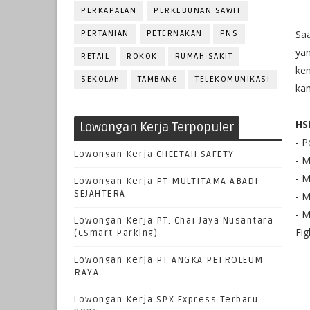
PERKAPALAN
PERKEBUNAN SAWIT
Saa
PERTANIAN
PETERNAKAN
PNS
ya
RETAIL
ROKOK
RUMAH SAKIT
ke
SEKOLAH
TAMBANG
TELEKOMUNIKASI
kam
HS
Lowongan Kerja Terpopuler
- P
Lowongan Kerja CHEETAH SAFETY
- 
- M
Lowongan Kerja PT MULTITAMA ABADI
SEJAHTERA
- 
- M
Lowongan Kerja PT. Chai Jaya Nusantara
Fig
(CSmart Parking)
Lowongan Kerja PT ANGKA PETROLEUM
RAYA
Lowongan Kerja SPX Express Terbaru