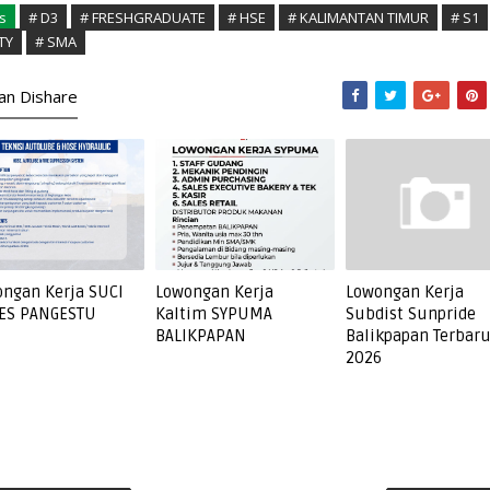
s
# D3
# FRESHGRADUATE
# HSE
# KALIMANTAN TIMUR
# S1
TY
# SMA
kan Dishare
ngan Kerja SUCI
Lowongan Kerja
Lowongan Kerja
ES PANGESTU
Kaltim SYPUMA
Subdist Sunpride
BALIKPAPAN
Balikpapan Terbar
2026