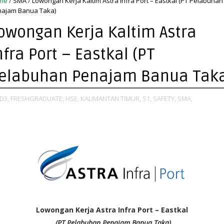
me
/
SMA
/
Lowongan Kerja Kaltim Astra Infra Port – Eastkal (PT Pelabuhan
ajam Banua Taka)
owongan Kerja Kaltim Astra
nfra Port – Eastkal (PT
elabuhan Penajam Banua Tak
D3,
FRESHGRADUATE,
HSE,
KALIMANTAN TIMUR,
S1,
SAFETY,
SMA,
Lowongan Kerja Astra Infra Port – Eastkal
(PT Pelabuhan Penajam Banua Taka)