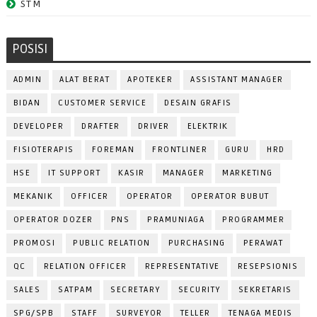
STM
POSISI
ADMIN
ALAT BERAT
APOTEKER
ASSISTANT MANAGER
BIDAN
CUSTOMER SERVICE
DESAIN GRAFIS
DEVELOPER
DRAFTER
DRIVER
ELEKTRIK
FISIOTERAPIS
FOREMAN
FRONTLINER
GURU
HRD
HSE
IT SUPPORT
KASIR
MANAGER
MARKETING
MEKANIK
OFFICER
OPERATOR
OPERATOR BUBUT
OPERATOR DOZER
PNS
PRAMUNIAGA
PROGRAMMER
PROMOSI
PUBLIC RELATION
PURCHASING
PERAWAT
QC
RELATION OFFICER
REPRESENTATIVE
RESEPSIONIS
SALES
SATPAM
SECRETARY
SECURITY
SEKRETARIS
SPG/SPB
STAFF
SURVEYOR
TELLER
TENAGA MEDIS