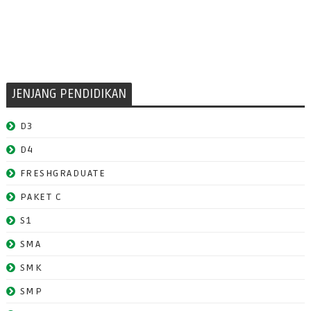
JENJANG PENDIDIKAN
D3
D4
FRESHGRADUATE
PAKET C
S1
SMA
SMK
SMP