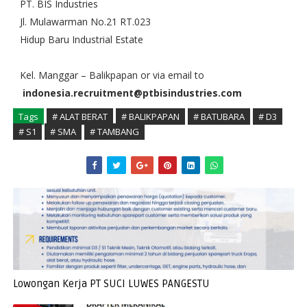
PT. BIS Industries
Jl. Mulawarman No.21 RT.023
Hidup Baru Industrial Estate
Kel. Manggar – Balikpapan or via email to
indonesia.recruitment@ptbisindustries.com
Tags
# ALAT BERAT
# BALIKPAPAN
# BATUBARA
# D3
# S1
# SMA
# TAMBANG
Lowongan Kerja PT SUCI LUWES PANGESTU