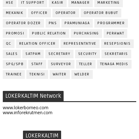
HSE
IT SUPPORT
KASIR
MANAGER
MARKETING
MEKANIK
OFFICER
OPERATOR
OPERATOR BUBUT
OPERATOR DOZER
PNS
PRAMUNIAGA
PROGRAMMER
PROMOSI
PUBLIC RELATION
PURCHASING
PERAWAT
QC
RELATION OFFICER
REPRESENTATIVE
RESEPSIONIS
SALES
SATPAM
SECRETARY
SECURITY
SEKRETARIS
SPG/SPB
STAFF
SURVEYOR
TELLER
TENAGA MEDIS
TRAINEE
TEKNISI
WAITER
WELDER
LOKERKALTIM Network
www.lokerborneo.com
www.inforekrutmen.com
LOKERKALTIM