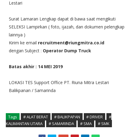
Lestari
Surat Lamaran Lengkap dapat di bawa saat mengikuti
SELEKSI Lampirkan ( foto, ijazah, dan dokumen pelengkap
lainnya )
Kirim ke email
recruitment@riungmitra.co.id
dengan Subject :
Operator Dump Truck
Batas akhir : 14 MEI 2019
LOKASI TES Support Office PT. Riuna Mitra Lestari
Balikpanan / Samarinda
Tags
# ALAT BERAT
# BALIKPAPAN
# DRIVER
#
KALIMANTAN UTARA
# SAMARINDA
# SMA
# SMK