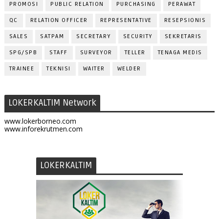
PROMOSI
PUBLIC RELATION
PURCHASING
PERAWAT
QC
RELATION OFFICER
REPRESENTATIVE
RESEPSIONIS
SALES
SATPAM
SECRETARY
SECURITY
SEKRETARIS
SPG/SPB
STAFF
SURVEYOR
TELLER
TENAGA MEDIS
TRAINEE
TEKNISI
WAITER
WELDER
LOKERKALTIM Network
www.lokerborneo.com
www.inforekrutmen.com
LOKERKALTIM